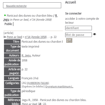
Accueil
Nouvelle recherche
Se connecter
Panicaut des dunes ou chardon bleu
/
R.
accéder à votre compte de
Jegu
in Penn ar bed, n°14 (Année 1958)
lecteur
Public
[article]
in
Penn ar bed
>
n°14 (Année 1958)
. - p. 22
Titre :
Panicaut des dunes ou chardon bleu
Type de
texte imprimé
document :
Auteurs :
R. Jegu
, Auteur
Année de
1958
publication :
Article en
p. 22
page(s) :
Langues :
Français (
fre
)
Catégories :
[ZG]
QUIBERON (56186)
[Espèces (in biblio)]
Eryngium maritimum L.
Type de
périodique
publication :
Référence
Jegu R., 1958 - Panicaut des dunes ou chardon bleu.
biblio :
Penn ar bed,
14
: 22.