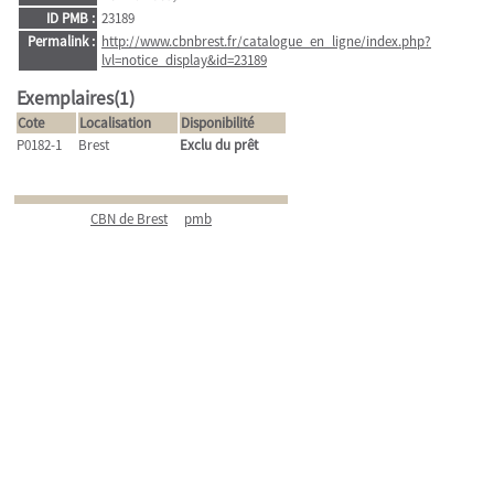
ID PMB :
23189
Permalink :
http://www.cbnbrest.fr/catalogue_en_ligne/index.php?
lvl=notice_display&id=23189
Exemplaires(1)
Cote
Localisation
Disponibilité
P0182-1
Brest
Exclu du prêt
CBN de Brest
pmb