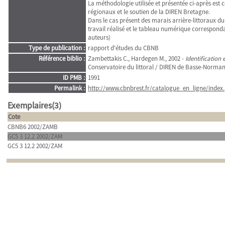
La méthodologie utilisée et présentée ci-après est 
régionaux et le soutien de la DIREN Bretagne.
Dans le cas présent des marais arrière-littoraux d
travail réalisé et le tableau numérique correspon
auteurs)
Type de publication :
rapport d'études du CBNB
Référence biblio :
Zambettakis C., Hardegen M., 2002 -
Identification 
Conservatoire du littoral / DIREN de Basse-Normand
ID PMB :
1991
Permalink :
http://www.cbnbrest.fr/catalogue_en_ligne/index.
Exemplaires(3)
Cote
CBNB6 2002/ZAMB
GC5 3 12.2 2002/ZAM
GC5 3 12.2 2002/ZAM