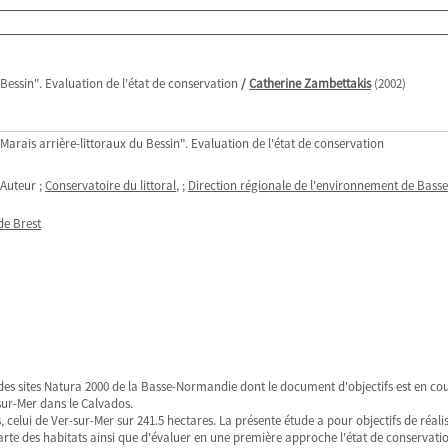
 Bessin". Evaluation de l'état de conservation
/
Catherine Zambettakis
(2002)
"Marais arrière-littoraux du Bessin". Evaluation de l'état de conservation
 Auteur ;
Conservatoire du littoral
, ;
Direction régionale de l'environnement de Bas
de Brest
e des sites Natura 2000 de la Basse-Normandie dont le document d'objectifs est en co
sur-Mer dans le Calvados.
, celui de Ver-sur-Mer sur 241.5 hectares. La présente étude a pour objectifs de réalis
charte des habitats ainsi que d'évaluer en une première approche l'état de conservatio