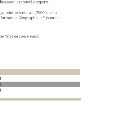
 lien avec un comité d'experts
tographie aérienne au l/5000ème du
Information Géographique." (source :
de l'état de conservation
.
t
t
t