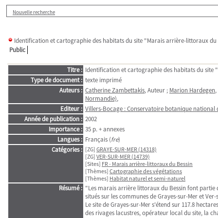
Nouvelle recherche
Identification et cartographie des habitats du site "Marais arrière-littoraux du
Public
Titre :
Identification et cartographie des habitats du site 
Type de document :
texte imprimé
Auteurs :
Catherine Zambettakis
, Auteur ;
Marion Hardegen
,
Normandie)
,
Editeur :
Villers-Bocage : Conservatoire botanique national 
Année de publication :
2002
Importance :
35 p. + annexes
Langues :
Français (
fre
)
Catégories :
[ZG]
GRAYE-SUR-MER (14318)
[ZG]
VER-SUR-MER (14739)
[Sites]
FR - Marais arrière-littoraux du Bessin
[Thèmes]
Cartographie des végétations
[Thèmes]
Habitat naturel et semi-naturel
Résumé :
"Les marais arrière littoraux du Bessin font parti
situés sur les communes de Grayes-sur-Mer et Ver-
Le site de Grayes-sur-Mer s'étend sur 117.8 hectares
des rivages lacustres, opérateur local du site, la 