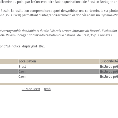
celle mise au point par le Conservatoire Botanique National de Brest en Bretagne en
u Bessin, la restitution comprend ce rapport de synthèse, une carte minute sur pho
dant (sous Excel) permettant d'intégrer directement les données dans un Système d'
et cartographie des habitats du site "Marais arrière-littoraux du Bessin". Evaluation 
ie. Villers-Bocage : Conservatoire botanique national de Brest, 35 p. + annexes.
php?lvl=notice_display&id=1991
Localisation
Disponibilité
Brest
Exclu du prê
Caen
Exclu du prê
Caen
Exclu du prê
CBN de Brest
pmb