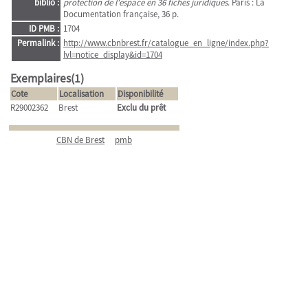
biblio :
protection de l'espace en 36 fiches juridiques
. Paris : La
Documentation française, 36 p.
ID PMB :
1704
Permalink :
http://www.cbnbrest.fr/catalogue_en_ligne/index.php?
lvl=notice_display&id=1704
Exemplaires(1)
Cote
Localisation
Disponibilité
R29002362
Brest
Exclu du prêt
CBN de Brest
pmb