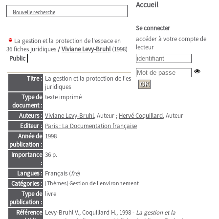
Accueil
Nouvelle recherche
Se connecter
accéder à votre compte de
La gestion et la protection de l'espace en
lecteur
36 fiches juridiques
/
Viviane Levy-Bruhl
(1998)
Public
Titre :
La gestion et la protection de l'espace en 36 fiches
juridiques
Type de
texte imprimé
document :
Auteurs :
Viviane Levy-Bruhl
, Auteur ;
Hervé Coquillard
, Auteur
Editeur :
Paris : La Documentation française
Année de
1998
publication :
Importance
36 p.
:
Langues :
Français (
fre
)
Catégories :
[Thèmes]
Gestion de l'environnement
Type de
livre
publication :
Référence
Levy-Bruhl V., Coquillard H., 1998 -
La gestion et la