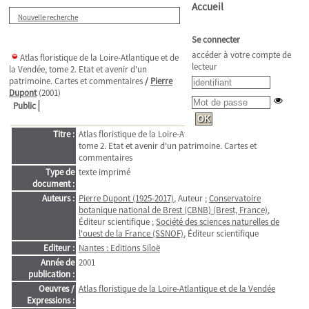
Accueil
Nouvelle recherche
Se connecter
accéder à votre compte de
Atlas floristique de la Loire-Atlantique et de
lecteur
la Vendée, tome 2. Etat et avenir d'un
patrimoine. Cartes et commentaires
/
Pierre
Dupont
(2001)
Public
Titre :
Atlas floristique de la Loire-Atlantique et de la Vendée,
tome 2. Etat et avenir d'un patrimoine. Cartes et
commentaires
Type de
texte imprimé
document :
Auteurs :
Pierre Dupont (1925-2017)
, Auteur ;
Conservatoire
botanique national de Brest (CBNB) (Brest, France)
,
Éditeur scientifique ;
Société des sciences naturelles de
l'ouest de la France (SSNOF)
, Éditeur scientifique
Editeur :
Nantes : Editions Siloë
Année de
2001
publication :
Oeuvres /
Atlas floristique de la Loire-Atlantique et de la Vendée
Expressions :