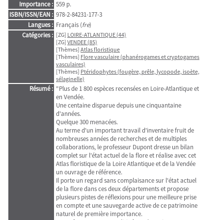
Importance :
559 p.
ISBN/ISSN/EAN :
978-2-84231-177-3
Langues :
Français (
fre
)
Catégories :
[ZG]
LOIRE-ATLANTIQUE (44)
[ZG]
VENDEE (85)
[Thèmes]
Atlas floristique
[Thèmes]
Flore vasculaire (phanérogames et cryptogames
vasculaires)
[Thèmes]
Ptéridophytes (fougère, prêle, lycopode, isoète,
sélaginelle)
Résumé :
"Plus de 1 800 espèces recensées en Loire-Atlantique et
en Vendée.
Une centaine disparue depuis une cinquantaine
d'années.
Quelque 300 menacées.
Au terme d'un important travail d'inventaire fruit de
nombreuses années de recherches et de multiples
collaborations, le professeur Dupont dresse un bilan
complet sur l'état actuel de la flore et réalise avec cet
Atlas floristique de la Loire Atlantique et de la Vendée
un ouvrage de référence.
Il porte un regard sans complaisance sur l'état actuel
de la flore dans ces deux départements et propose
plusieurs pistes de réflexions pour une meilleure prise
en compte et une sauvegarde active de ce patrimoine
naturel de première importance.