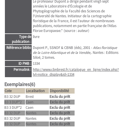
Le professeur Dupont a dirigé pendant vingt-sept
années le Laboratoire d’Écologie et de
Phytogéographie de la Faculté des Sciences de
l'Université de Nantes. Initiateur de la cartographie
floristique de la France, il est l'auteur de nombreuses
publications, notamment en partie française de l'Atlas
Florae Europaeae." (source : auteur)
Type de
livre
publication :
Référence biblio
Dupont P., SSNOF & CBNB (éds), 2001 -
Atlas floristique
:
de la Loire-Atlantique et de la Vendée,
. Nantes : Editions
Siloë, 2 tomes.
ID PMB :
1334
Permalink :
http://www.cbnbrest.fr/catalogue_en_ligne/index.php?
lvl=notice_display&id=1334
Exemplaires(6)
Cote
Localisation
Disponibilité
B3 32 DUP
Brest
Exclu du prêt
B3 3 DUP*2
Caen
Exclu du prêt
B3 3 DUP*2
Caen
Exclu du prêt
B3 32 DUP
Nantes
Exclu du prêt
B3 32 DUP
Nantes
Exclu du prêt
B3 32 DUP
Nantes
Exclu du prêt