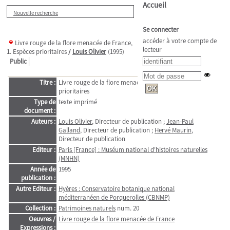
Accueil
Nouvelle recherche
Se connecter
accéder à votre compte de
Livre rouge de la flore menacée de France,
lecteur
1. Espèces prioritaires
/
Louis Olivier
(1995)
Public
Titre :
Livre rouge de la flore menacée de France, 1. Espèces
prioritaires
Type de
texte imprimé
document :
Auteurs :
Louis Olivier
, Directeur de publication ;
Jean-Paul
Galland
, Directeur de publication ;
Hervé Maurin
,
Directeur de publication
Editeur :
Paris [France] : Muséum national d'histoires naturelles
(MNHN)
Année de
1995
publication :
Autre Editeur :
Hyères : Conservatoire botanique national
méditerranéen de Porquerolles (CBNMP)
Collection :
Patrimoines naturels
num. 20
Oeuvres /
Livre rouge de la flore menacée de France
Expressions :