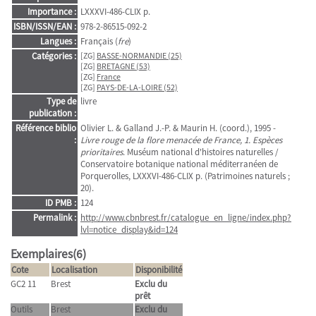
Importance :
LXXXVI-486-CLIX p.
ISBN/ISSN/EAN :
978-2-86515-092-2
Langues :
Français (
fre
)
Catégories :
[ZG]
BASSE-NORMANDIE (25)
[ZG]
BRETAGNE (53)
[ZG]
France
[ZG]
PAYS-DE-LA-LOIRE (52)
Type de
livre
publication :
Référence biblio
Olivier L. & Galland J.-P. & Maurin H. (coord.), 1995 -
:
Livre rouge de la flore menacée de France, 1. Espèces
prioritaires
. Muséum national d'histoires naturelles /
Conservatoire botanique national méditerranéen de
Porquerolles, LXXXVI-486-CLIX p. (Patrimoines naturels ;
20).
ID PMB :
124
Permalink :
http://www.cbnbrest.fr/catalogue_en_ligne/index.php?
lvl=notice_display&id=124
Exemplaires(6)
Cote
Localisation
Disponibilité
GC2 11
Brest
Exclu du
prêt
Outils
Brest
Exclu du