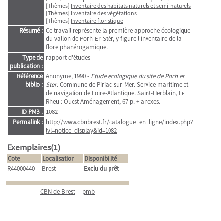
[Thèmes]
Inventaire des habitats naturels et semi-naturels
[Thèmes]
Inventaire des végétations
[Thèmes]
Inventaire floristique
Résumé :
Ce travail représente la première approche écologique
du vallon de Porh-Er-Stêr, y figure l'inventaire de la
flore phanérogamique.
Type de
rapport d'études
publication :
Référence
Anonyme, 1990 -
Etude écologique du site de Porh er
biblio :
Ster
. Commune de Piriac-sur-Mer. Service maritime et
de navigation de Loire-Atlantique. Saint-Herblain, Le
Rheu : Ouest Aménagement, 67 p. + anexes.
ID PMB :
1082
Permalink :
http://www.cbnbrest.fr/catalogue_en_ligne/index.php?
lvl=notice_display&id=1082
Exemplaires(1)
Cote
Localisation
Disponibilité
R44000440
Brest
Exclu du prêt
CBN de Brest
pmb