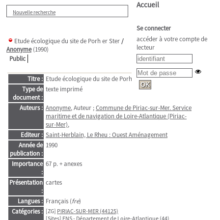
Accueil
Nouvelle recherche
Se connecter
accéder à votre compte de
Etude écologique du site de Porh er Ster
/
lecteur
Anonyme
(1990)
Public
Titre :
Etude écologique du site de Porh er Ster
Type de
texte imprimé
document :
Auteurs :
Anonyme
, Auteur ;
Commune de Piriac-sur-Mer. Service
maritime et de navigation de Loire-Atlantique (Piriac-
sur-Mer)
,
Editeur :
Saint-Herblain, Le Rheu : Ouest Aménagement
Année de
1990
publication :
Importance
67 p. + anexes
:
Présentation
cartes
:
Langues :
Français (
fre
)
Catégories :
[ZG]
PIRIAC-SUR-MER (44125)
[Sites]
ENS - Département de Loire-Atlantique (44)