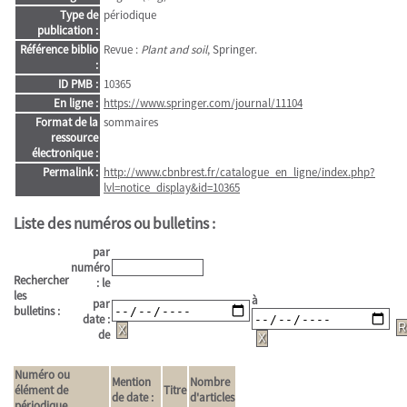
Type de
périodique
publication :
Référence biblio
Revue :
Plant and soil
, Springer.
:
ID PMB :
10365
En ligne :
https://www.springer.com/journal/11104
Format de la
sommaires
ressource
électronique :
Permalink :
http://www.cbnbrest.fr/catalogue_en_ligne/index.php?
lvl=notice_display&id=10365
Liste des numéros ou bulletins :
par
numéro
Rechercher
: le
les
à
par
bulletins :
date :
de
Numéro ou
Mention
Nombre
élément de
Titre
de date :
d'articles
périodique