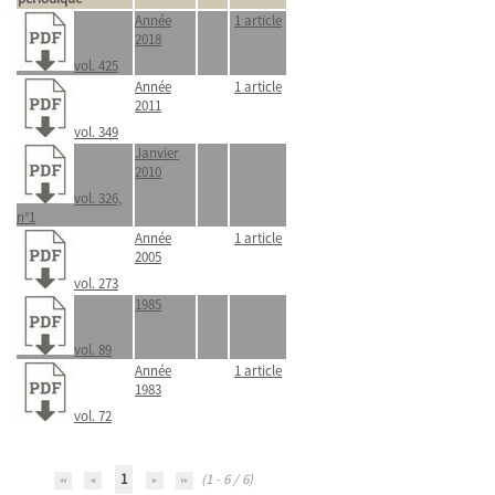
Année
1 article
2018
vol. 425
Année
1 article
2011
vol. 349
Janvier
2010
vol. 326,
n°1
Année
1 article
2005
vol. 273
1985
vol. 89
Année
1 article
1983
vol. 72
1
(1 - 6 / 6)