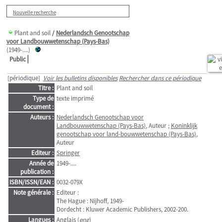
Nouvelle recherche
Plant and soil
/
Nederlandsch Genootschap
voor Landbouwwetenschap (Pays-Bas)
(1949-....)
Public
[périodique]
Voir les bulletins disponibles
Rechercher dans ce périodique
Titre :
Plant and soil
Type de
texte imprimé
document :
Auteurs :
Nederlandsch Genootschap voor
Landbouwwetenschap (Pays-Bas)
, Auteur ;
Koninklijk
genootschap voor land-bouwwetenschap (Pays-Bas)
,
Auteur
Editeur :
Springer
Année de
1949-....
publication :
ISBN/ISSN/EAN :
0032-079X
Note générale :
Editeur :
The Hague : Nijhoff, 1949-
Dordecht : Kluwer Academic Publishers, 2002-200.
Langues :
Anglais (
eng
)