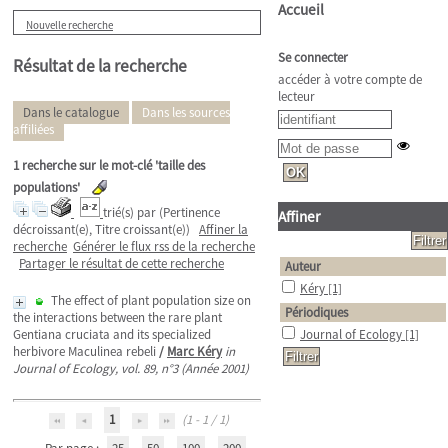
Accueil
Nouvelle recherche
Se connecter
Résultat de la recherche
accéder à votre compte de
lecteur
Dans le catalogue
Dans les sources
affiliées
1
recherche sur le mot-clé
'taille des
populations'
trié(s) par
(Pertinence
Affiner
décroissant(e), Titre croissant(e))
Affiner la
recherche
Générer le flux rss de la recherche
Partager le résultat de cette recherche
Auteur
Kéry
[1]
The effect of plant population size on
Périodiques
the interactions between the rare plant
Gentiana cruciata and its specialized
Journal of Ecology
[1]
herbivore Maculinea rebeli
/
Marc Kéry
in
Journal of Ecology, vol. 89, n°3 (Année 2001)
1
(1 - 1 / 1)