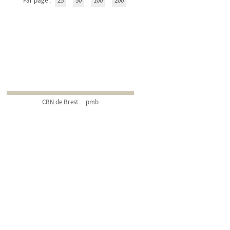
Par page :
25
50
100
200
CBN de Brest
pmb