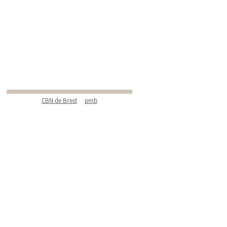
CBN de Brest
pmb