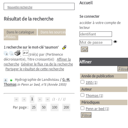
Accueil
Nouvelle recherche
Se connecter
Résultat de la recherche
accéder à votre compte de
lecteur
Dans le catalogue
Dans les sources
affiliées
1
recherche sur le mot-clé
'saumon'
trié(s) par
(Pertinence
décroissant(e), Titre croissant(e))
Affiner la
Affiner
recherche
Générer le flux rss de la recherche
Partager le résultat de cette recherche
Année de publication
Hydrographie de Landivisiau
/
G.-M.
1955
[1]
Thomas
in Penn ar bed, n°6 (Année 1955)
Auteur
Thomas
[1]
1
(1 - 1 / 1)
Périodiques
Par page :
25
50
100
200
Penn ar bed
[1]