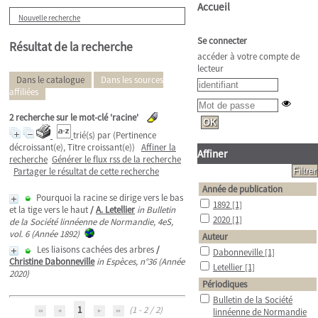
Accueil
Nouvelle recherche
Se connecter
Résultat de la recherche
accéder à votre compte de
lecteur
Dans le catalogue
Dans les sources
affiliées
2
recherche sur le mot-clé
'racine'
trié(s) par
(Pertinence
décroissant(e), Titre croissant(e))
Affiner la
Affiner
recherche
Générer le flux rss de la recherche
Partager le résultat de cette recherche
Année de publication
Pourquoi la racine se dirige vers le bas
1892
[1]
et la tige vers le haut
/
A. Letellier
in Bulletin
2020
[1]
de la Société linnéenne de Normandie, 4eS,
vol. 6 (Année 1892)
Auteur
Les liaisons cachées des arbres
/
Dabonneville
[1]
Christine Dabonneville
in Espèces, n°36 (Année
Letellier
[1]
2020)
Périodiques
Bulletin de la Société
1
(1 - 2 / 2)
linnéenne de Normandie