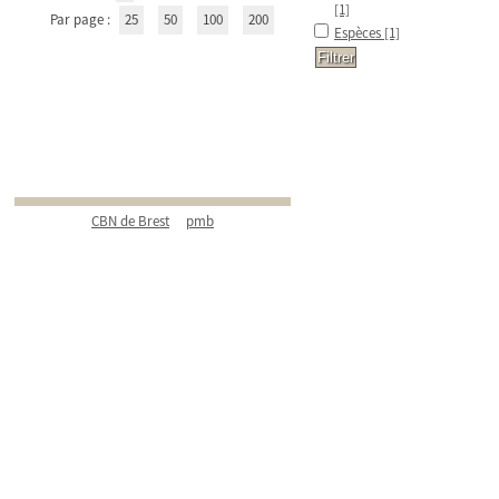
[1]
Par page :
25
50
100
200
Espèces
[1]
CBN de Brest
pmb