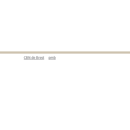
CBN de Brest
pmb