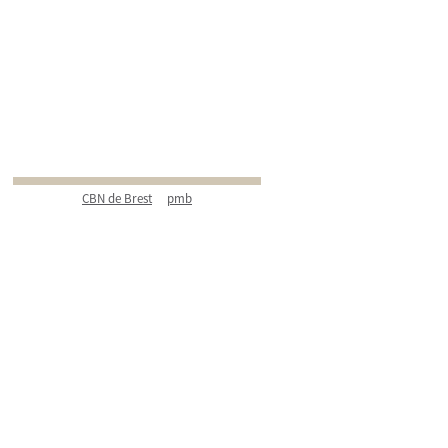
CBN de Brest
pmb