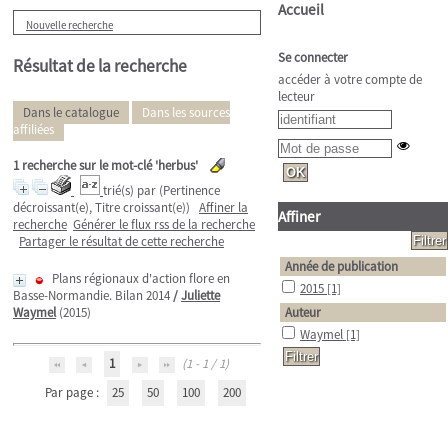
Accueil
Nouvelle recherche
Se connecter
Résultat de la recherche
accéder à votre compte de
lecteur
Dans le catalogue
Dans les sources
affiliées
1
recherche sur le mot-clé
'herbus'
trié(s) par
(Pertinence
décroissant(e), Titre croissant(e))
Affiner la
Affiner
recherche
Générer le flux rss de la recherche
Partager le résultat de cette recherche
Année de publication
Plans régionaux d'action flore en
2015
[1]
Basse-Normandie. Bilan 2014
/
Juliette
Waymel
(2015)
Auteur
Waymel
[1]
1
(1 - 1 / 1)
Par page :
25
50
100
200