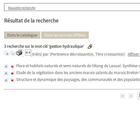
Nouvelle recherche
Résultat de la recherche
Dans le catalogue
Dans les sources affiliées
3
recherche sur le mot-clé
'gestion hydraulique'
trié(s) par
(Pertinence décroissant(e), Titre croissant(e))
Affiner
Flore et habitats naturels et semi-naturels de l’étang de Laoual. Synthèse 
Etude de la végétation dans les anciens marais salants du marais Breton
Structure et dynamique des paysages, des communautés et des population