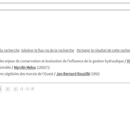
 la recherche
Générer le flux rss de la recherche
Partager le résultat de cette reche
des enjeux de conservation et évaluation de l’influence de la gestion hydraulique
/
V
-Vendée
/
Marylin Melou
([2002?])
s végétales des marais de l'Ouest
/
Jan-Bernard Bouzillé
(1992)
1
(1 - 3 / 3)