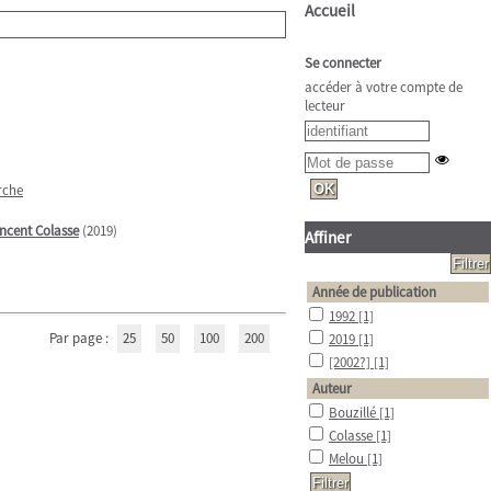
Accueil
Se connecter
accéder à votre compte de
lecteur
rche
incent Colasse
(2019)
Affiner
Année de publication
1992
[1]
Par page :
25
50
100
200
2019
[1]
[2002?]
[1]
Auteur
Bouzillé
[1]
Colasse
[1]
Melou
[1]