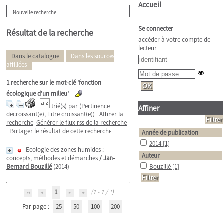
Accueil
Nouvelle recherche
Se connecter
Résultat de la recherche
accéder à votre compte de
lecteur
Dans le catalogue
Dans les sources
affiliées
1
recherche sur le mot-clé
'fonction
écologique d'un milieu'
trié(s) par
(Pertinence
Affiner
décroissant(e), Titre croissant(e))
Affiner la
recherche
Générer le flux rss de la recherche
Partager le résultat de cette recherche
Année de publication
2014
[1]
Ecologie des zones humides :
Auteur
concepts, méthodes et démarches
/
Jan-
Bernard Bouzillé
(2014)
Bouzillé
[1]
1
(1 - 1 / 1)
Par page :
25
50
100
200