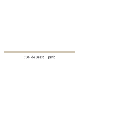
CBN de Brest
pmb