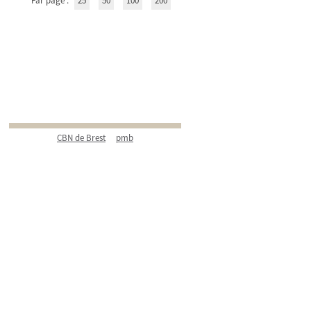
Par page :
25
50
100
200
CBN de Brest
pmb