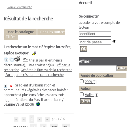
Accueil
Nouvelle recherche
Se connecter
Résultat de la recherche
accéder à votre compte de
lecteur
Dans le catalogue
Dans les sources
affiliées
1
recherche sur le mot-clé
'espèce forestière,
espèce exotique'
trié(s) par
(Pertinence
Affiner
décroissant(e), Titre croissant(e))
Affiner la
recherche
Générer le flux rss de la recherche
Partager le résultat de cette recherche
Année de publication
2009
[1]
Gradient d’urbanisation et
Auteur
communautés végétales d’espaces boisés :
approche à plusieurs échelles dans trois
Vallet
[1]
agglomérations du Massif armoricain
/
Jeanne Vallet
(2009)
1
(1 - 1 / 1)