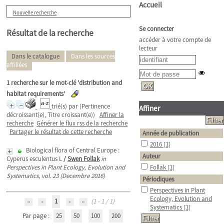
Accueil
Nouvelle recherche
Se connecter
Résultat de la recherche
accéder à votre compte de
lecteur
Dans le catalogue
Dans les sources
affiliées
1
recherche sur le mot-clé
'distribution and
habitat requirements'
trié(s) par
(Pertinence
Affiner
décroissant(e), Titre croissant(e))
Affiner la
recherche
Générer le flux rss de la recherche
Partager le résultat de cette recherche
Année de publication
2016
[1]
Biological flora of Central Europe :
Auteur
Cyperus esculentus L
/
Swen Follak
in
Perspectives in Plant Ecology, Evolution and
Follak
[1]
Systematics, vol. 23 (Decembre 2016)
Périodiques
Perspectives in Plant
Ecology, Evolution and
1
(1 - 1 / 1)
Systematics
[1]
Par page :
25
50
100
200