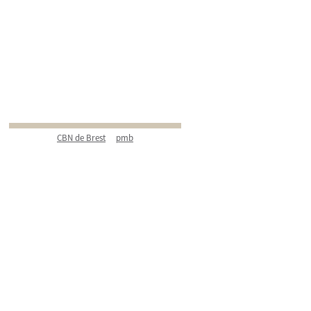
CBN de Brest
pmb