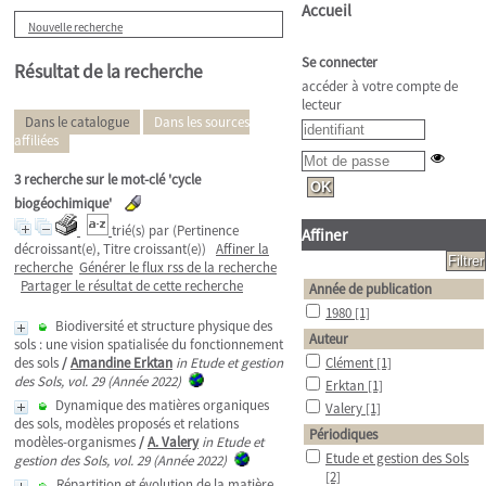
Accueil
Nouvelle recherche
Se connecter
Résultat de la recherche
accéder à votre compte de
lecteur
Dans le catalogue
Dans les sources
affiliées
3
recherche sur le mot-clé
'cycle
biogéochimique'
trié(s) par
(Pertinence
Affiner
décroissant(e), Titre croissant(e))
Affiner la
recherche
Générer le flux rss de la recherche
Partager le résultat de cette recherche
Année de publication
1980
[1]
Biodiversité et structure physique des
Auteur
sols : une vision spatialisée du fonctionnement
des sols
/
Amandine Erktan
in Etude et gestion
Clément
[1]
des Sols, vol. 29 (Année 2022)
Erktan
[1]
Dynamique des matières organiques
Valery
[1]
des sols, modèles proposés et relations
Périodiques
modèles-organismes
/
A. Valery
in Etude et
Etude et gestion des Sols
gestion des Sols, vol. 29 (Année 2022)
[2]
Répartition et évolution de la matière