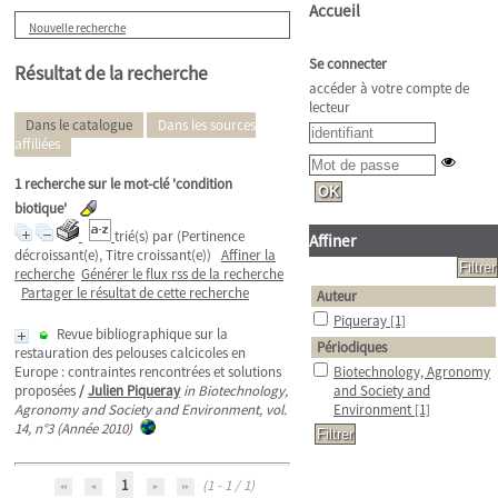
Accueil
Nouvelle recherche
Se connecter
Résultat de la recherche
accéder à votre compte de
lecteur
Dans le catalogue
Dans les sources
affiliées
1
recherche sur le mot-clé
'condition
biotique'
trié(s) par
(Pertinence
Affiner
décroissant(e), Titre croissant(e))
Affiner la
recherche
Générer le flux rss de la recherche
Partager le résultat de cette recherche
Auteur
Piqueray
[1]
Revue bibliographique sur la
Périodiques
restauration des pelouses calcicoles en
Europe : contraintes rencontrées et solutions
Biotechnology, Agronomy
proposées
/
Julien Piqueray
in Biotechnology,
and Society and
Agronomy and Society and Environment, vol.
Environment
[1]
14, n°3 (Année 2010)
1
(1 - 1 / 1)