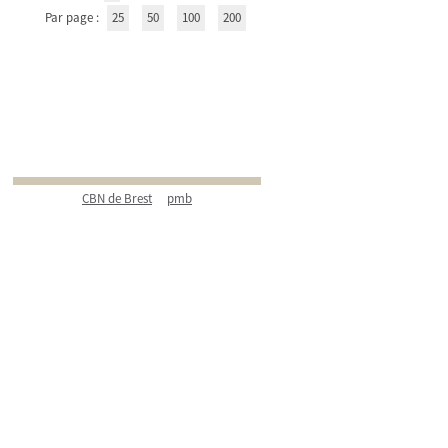
Par page :
25
50
100
200
CBN de Brest
pmb