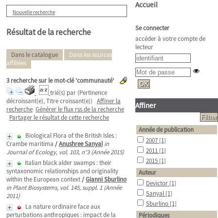
Accueil
Nouvelle recherche
Se connecter
Résultat de la recherche
accéder à votre compte de
lecteur
Dans le catalogue
Dans les sources
affiliées
3
recherche sur le mot-clé
'communauté'
trié(s) par
(Pertinence
décroissant(e), Titre croissant(e))
Affiner la
Affiner
recherche
Générer le flux rss de la recherche
Partager le résultat de cette recherche
Année de publication
Biological Flora of the British Isles :
2007
[1]
Crambe maritima
/
Anushree Sanyal
in
2011
[1]
Journal of Ecology, vol. 103, n°3 (Année 2015)
2015
[1]
Italian black alder swamps : their
syntaxonomic relationships and originality
Auteur
within the European context
/
Gianni Sburlino
Devictor
[1]
in Plant Biosystems, vol. 145, suppl. 1 (Année
Sanyal
[1]
2011)
Sburlino
[1]
La nature ordinaire face aux
perturbations anthropiques : impact de la
Périodiques