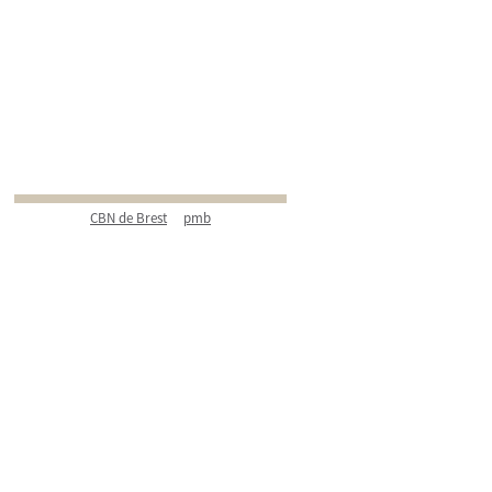
CBN de Brest
pmb