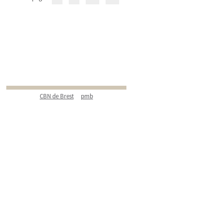
CBN de Brest
pmb