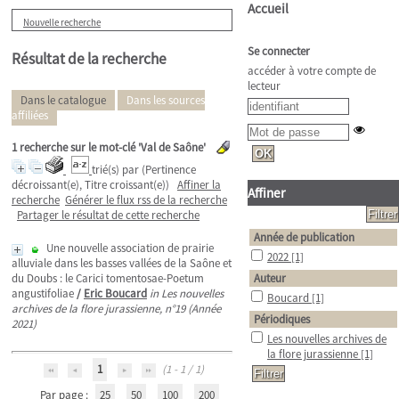
Accueil
Nouvelle recherche
Se connecter
Résultat de la recherche
accéder à votre compte de
lecteur
Dans le catalogue
Dans les sources
affiliées
1
recherche sur le mot-clé
'Val de Saône'
trié(s) par
(Pertinence
décroissant(e), Titre croissant(e))
Affiner la
Affiner
recherche
Générer le flux rss de la recherche
Partager le résultat de cette recherche
Année de publication
Une nouvelle association de prairie
2022
[1]
alluviale dans les basses vallées de la Saône et
du Doubs : le Carici tomentosae-Poetum
Auteur
angustifoliae
/
Eric Boucard
in Les nouvelles
Boucard
[1]
archives de la flore jurassienne, n°19 (Année
Périodiques
2021)
Les nouvelles archives de
la flore jurassienne
[1]
1
(1 - 1 / 1)
Par page :
25
50
100
200