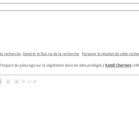
 la recherche
Générer le flux rss de la recherche
Partager le résultat de cette reche
l'impact du pâturage sur la végétation dans les sites protégés
/
Katell Cherriere
(199
1
(1 - 1 / 1)