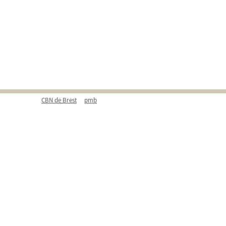
CBN de Brest
pmb