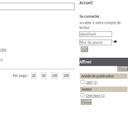
Accueil
Se connecter
accéder à votre compte de
lecteur
rche
7)
Affiner
Par page :
25
50
100
200
Année de publication
1997
[1]
Auteur
Cherriere
[1]