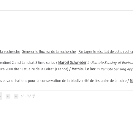
 la recherche
Générer le flux rss de la recherche
Partager le résultat de cette reche
tinel-2 and Landsat 8 time series
/
Marcel Schwieder
in Remote Sensing of Enviro
ra 2000 site "Estuaire de la Loire" (France)
/
Mathieu Le Dez
in Remote Sensing Appl
et valorisations pour la conservation de la biodiversité de l’estuaire de la Loire
/
M
1
(1 - 3 / 3)