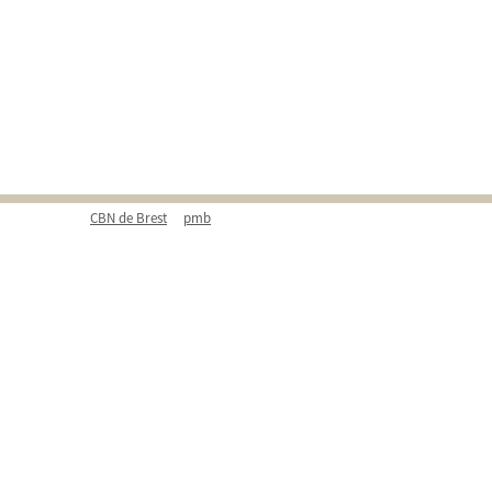
CBN de Brest
pmb