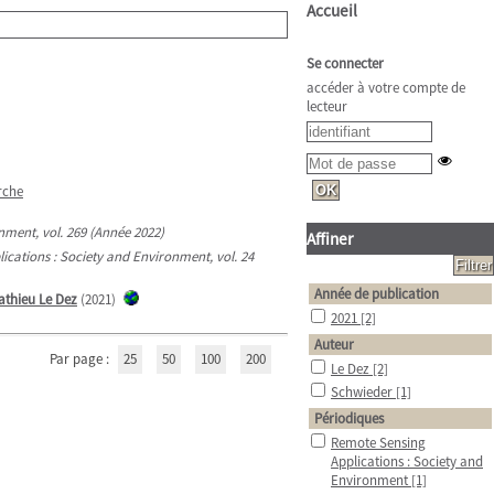
Accueil
Se connecter
accéder à votre compte de
lecteur
rche
nment, vol. 269 (Année 2022)
Affiner
ications : Society and Environment, vol. 24
Année de publication
athieu Le Dez
(2021)
2021
[2]
Auteur
Par page :
25
50
100
200
Le Dez
[2]
Schwieder
[1]
Périodiques
Remote Sensing
Applications : Society and
Environment
[1]