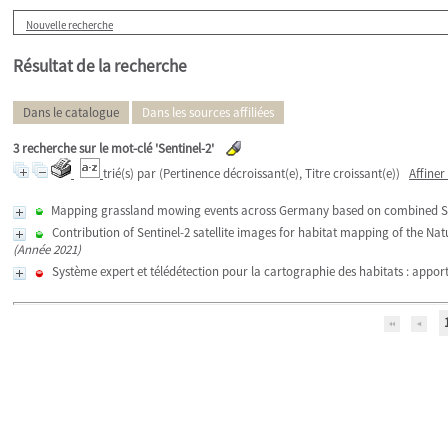
Nouvelle recherche
Résultat de la recherche
Dans le catalogue
Dans les sources affiliées
3
recherche sur le mot-clé
'Sentinel-2'
trié(s) par
(Pertinence décroissant(e), Titre croissant(e))
Affiner
Mapping grassland mowing events across Germany based on combined Sen
Contribution of Sentinel-2 satellite images for habitat mapping of the Natu
(Année 2021)
Système expert et télédétection pour la cartographie des habitats : apports 