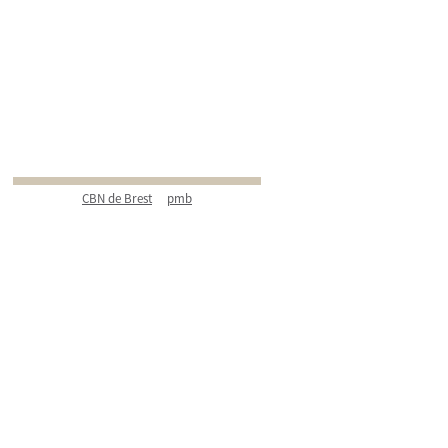
CBN de Brest
pmb