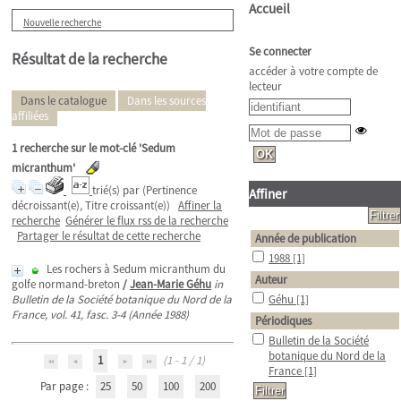
Accueil
Nouvelle recherche
Se connecter
Résultat de la recherche
accéder à votre compte de
lecteur
Dans le catalogue
Dans les sources
affiliées
1
recherche sur le mot-clé
'Sedum
micranthum'
trié(s) par
(Pertinence
Affiner
décroissant(e), Titre croissant(e))
Affiner la
recherche
Générer le flux rss de la recherche
Partager le résultat de cette recherche
Année de publication
1988
[1]
Les rochers à Sedum micranthum du
Auteur
golfe normand-breton
/
Jean-Marie Géhu
in
Bulletin de la Société botanique du Nord de la
Géhu
[1]
France, vol. 41, fasc. 3-4 (Année 1988)
Périodiques
Bulletin de la Société
botanique du Nord de la
1
(1 - 1 / 1)
France
[1]
Par page :
25
50
100
200