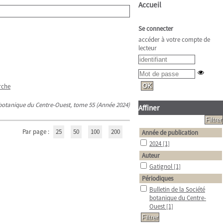
Accueil
Se connecter
accéder à votre compte de
lecteur
rche
é botanique du Centre-Ouest, tome 55 (Année 2024)
Affiner
Par page :
25
50
100
200
Année de publication
2024
[1]
Auteur
Gatignol
[1]
Périodiques
Bulletin de la Société
botanique du Centre-
Ouest
[1]