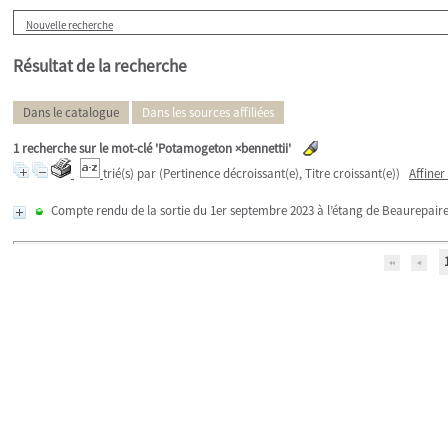
Nouvelle recherche
Résultat de la recherche
Dans le catalogue
Dans les sources affiliées
1
recherche sur le mot-clé
'Potamogeton ×bennettii'
trié(s) par
(Pertinence décroissant(e), Titre croissant(e))
Affiner
Compte rendu de la sortie du 1er septembre 2023 à l’étang de Beaurepaire 