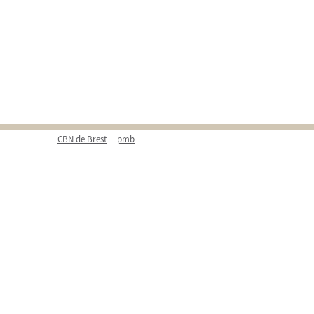
CBN de Brest
pmb