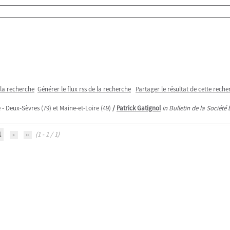
 la recherche
Générer le flux rss de la recherche
Partager le résultat de cette reche
- Deux-Sèvres (79) et Maine-et-Loire (49)
/
Patrick Gatignol
in Bulletin de la Sociét
1
(1 - 1 / 1)