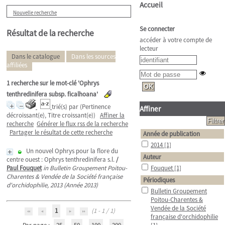
Accueil
Nouvelle recherche
Se connecter
Résultat de la recherche
accéder à votre compte de
lecteur
Dans le catalogue
Dans les sources
affiliées
1
recherche sur le mot-clé
'Ophrys
tenthredinifera subsp. ficalhoana'
trié(s) par
(Pertinence
Affiner
décroissant(e), Titre croissant(e))
Affiner la
recherche
Générer le flux rss de la recherche
Partager le résultat de cette recherche
Année de publication
2014
[1]
Un nouvel Ophrys pour la flore du
Auteur
centre ouest : Ophrys tenthredinifera s.l.
/
Paul Fouquet
in Bulletin Groupement Poitou-
Fouquet
[1]
Charentes & Vendée de la Société française
Périodiques
d'orchidophilie, 2013 (Année 2013)
Bulletin Groupement
Poitou-Charentes &
Vendée de la Société
1
(1 - 1 / 1)
française d'orchidophilie