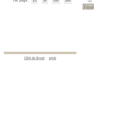
Par page :
25
50
100
200
[1]
CBN de Brest
pmb