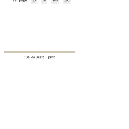
Par page :
25
50
100
200
CBN de Brest
pmb