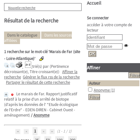
Accueil
Nouvelle recherche
Se connecter
Résultat de la recherche
accéder à votre compte de
lecteur
Dans le catalogue
Dans les sources
affiliées
1
recherche sur le mot-clé
'Marais de Far (site
- Loire-Atlantique)'
trié(s) par
(Pertinence
Affiner
décroissant(e), Titre croissant(e))
Affiner la
recherche
Générer le flux rss de la recherche
Partager le résultat de cette recherche
Auteur
Anonyme
[1]
Le marais de Far. Rapport justificatif
relatif à la prise d'un arrêté de biotope
(d'après les données de l' "Etude écologique
de l'Erdre" - EDEN-DIREN - Cabinet Ouest -
aménagement)
/
Anonyme
1
(1 - 1 / 1)