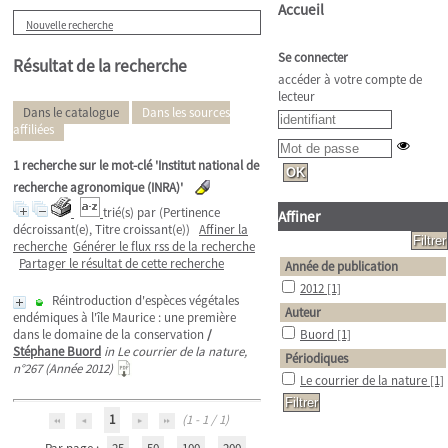
Accueil
Nouvelle recherche
Se connecter
Résultat de la recherche
accéder à votre compte de
lecteur
Dans le catalogue
Dans les sources
affiliées
1
recherche sur le mot-clé
'Institut national de
recherche agronomique (INRA)'
trié(s) par
(Pertinence
Affiner
décroissant(e), Titre croissant(e))
Affiner la
recherche
Générer le flux rss de la recherche
Partager le résultat de cette recherche
Année de publication
2012
[1]
Réintroduction d'espèces végétales
Auteur
endémiques à l'île Maurice : une première
dans le domaine de la conservation
/
Buord
[1]
Stéphane Buord
in Le courrier de la nature,
Périodiques
n°267 (Année 2012)
Le courrier de la nature
[1]
1
(1 - 1 / 1)