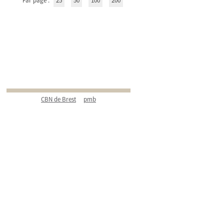
Par page :
25
50
100
200
CBN de Brest
pmb