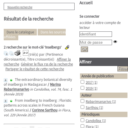
Accueil
Nouvelle recherche
Se connecter
Résultat de la recherche
accéder à votre compte de
lecteur
Dans le catalogue
Dans les sources
affiliées
2
recherche sur le mot-clé
'Inselbergs'
trié(s) par
(Pertinence
décroissant(e), Titre croissant(e))
Affiner la
Affiner
recherche
Générer le flux rss de la recherche
Partager le résultat de cette recherche
Année de publication
The extraordinary botanical diversity
2017
[1]
of inselbergs in Madagascar
/
Marina
2019
[1]
Rabarimanarivo
in Candollea, vol. 74, fasc. 1
(Année 2019)
Auteur
From inselberg to inselberg : Floristic
Rabarimanarivo
[1]
patterns across scales in French Guiana
Sarthou
[1]
(South America)
/
Corinne Sarthou
in Flora,
Périodiques
vol. 229 (Année 2017)
Candollea
[1]
Flora
[1]