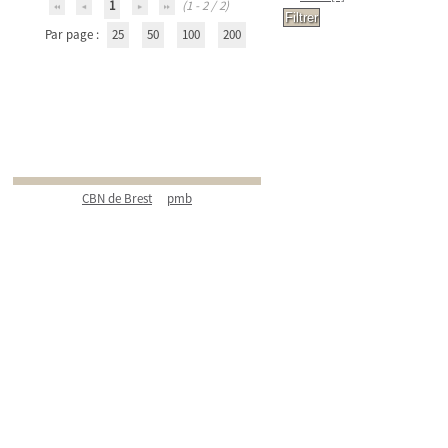
1
(1 - 2 / 2)
Par page :
25
50
100
200
CBN de Brest
pmb