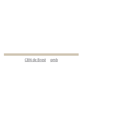
CBN de Brest
pmb