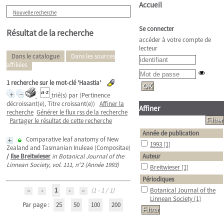
Accueil
Nouvelle recherche
Se connecter
Résultat de la recherche
accéder à votre compte de
lecteur
Dans le catalogue
Dans les sources
affiliées
1
recherche sur le mot-clé
'Haastia'
trié(s) par
(Pertinence
décroissant(e), Titre croissant(e))
Affiner la
Affiner
recherche
Générer le flux rss de la recherche
Partager le résultat de cette recherche
Année de publication
Comparative leaf anatomy of New
1993
[1]
Zealand and Tasmanian Inuleae (Compositae)
/
Ilse Breitwieser
in Botanical Journal of the
Auteur
Linnean Society, vol. 111, n°2 (Année 1993)
Breitwieser
[1]
Périodiques
1
(1 - 1 / 1)
Botanical Journal of the
Linnean Society
[1]
Par page :
25
50
100
200