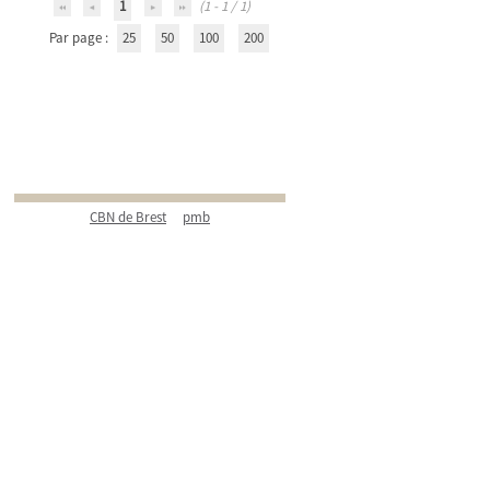
1
(1 - 1 / 1)
Par page :
25
50
100
200
CBN de Brest
pmb