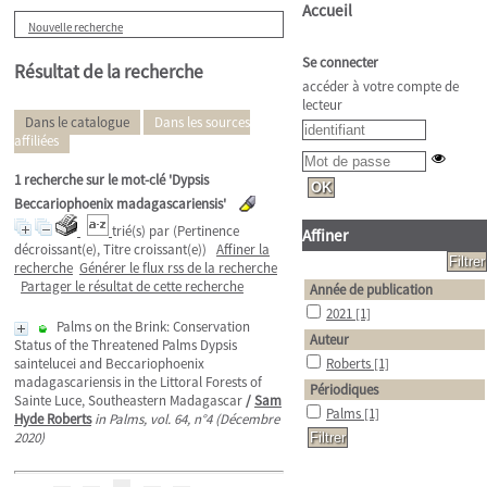
Accueil
Nouvelle recherche
Se connecter
Résultat de la recherche
accéder à votre compte de
lecteur
Dans le catalogue
Dans les sources
affiliées
1
recherche sur le mot-clé
'Dypsis
Beccariophoenix madagascariensis'
trié(s) par
(Pertinence
Affiner
décroissant(e), Titre croissant(e))
Affiner la
recherche
Générer le flux rss de la recherche
Partager le résultat de cette recherche
Année de publication
2021
[1]
Palms on the Brink: Conservation
Auteur
Status of the Threatened Palms Dypsis
saintelucei and Beccariophoenix
Roberts
[1]
madagascariensis in the Littoral Forests of
Périodiques
Sainte Luce, Southeastern Madagascar
/
Sam
Palms
[1]
Hyde Roberts
in Palms, vol. 64, n°4 (Décembre
2020)