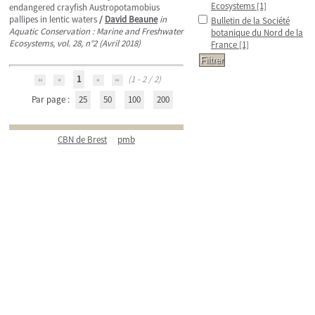
Ecosystems
[1]
endangered crayfish Austropotamobius
pallipes in lentic waters
/
David Beaune
in
Bulletin de la Société
Aquatic Conservation : Marine and Freshwater
botanique du Nord de la
Ecosystems, vol. 28, n°2 (Avril 2018)
France
[1]
1
(1 - 2 / 2)
Par page :
25
50
100
200
CBN de Brest
pmb