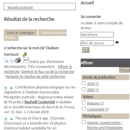
Accueil
Nouvelle recherche
Se connecter
Résultat de la recherche
accéder à votre compte de
lecteur
Dans le catalogue
Dans les sources
affiliées
2
recherche sur le mot-clé
'Cladium
mariscus'
trié(s) par
(Pertinence
Affiner
décroissant(e), Titre croissant(e))
Affiner la
recherche
Générer le flux rss de la recherche
Partager le résultat de cette recherche
Année de publication
2018
[1]
Contribution phytosociologique sur les
2020
[1]
végétations à Cladium mariscusdes
Auteur
Phragmito australis - Magnocaricetea elatae
de Picardie
/
Raphaël Coulombel
in Bulletin
Beaune
[1]
de la Société botanique du Nord de la France,
Coulombel
[1]
vol. 72, fasc. 1-3 (Année 2019)
Périodiques
The use of Chara spp. (Charales :
Aquatic Conservation :
Characeae) as a bioindicator of physico-
Marine and Freshwater
chemical habitat suitability for an