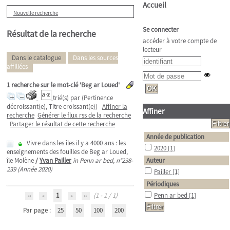
Accueil
Nouvelle recherche
Se connecter
Résultat de la recherche
accéder à votre compte de
lecteur
Dans le catalogue
Dans les sources
affiliées
1
recherche sur le mot-clé
'Beg ar Loued'
trié(s) par
(Pertinence
décroissant(e), Titre croissant(e))
Affiner la
Affiner
recherche
Générer le flux rss de la recherche
Partager le résultat de cette recherche
Année de publication
Vivre dans les îles il y a 4000 ans : les
2020
[1]
enseignements des fouilles de Beg ar Loued,
île Molène
/
Yvan Pailler
in Penn ar bed, n°238-
Auteur
239 (Année 2020)
Pailler
[1]
Périodiques
1
(1 - 1 / 1)
Penn ar bed
[1]
Par page :
25
50
100
200