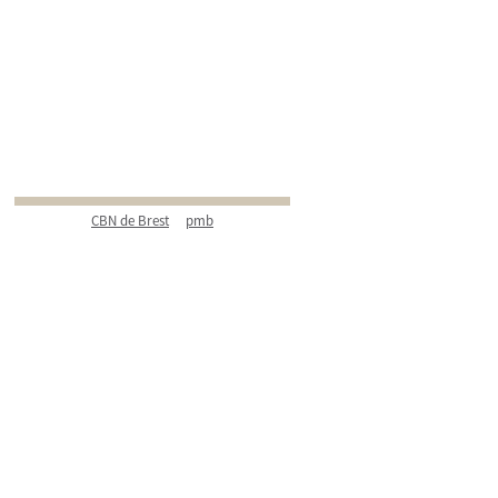
CBN de Brest
pmb