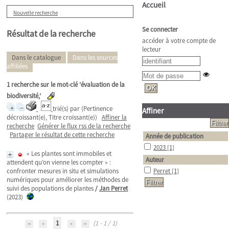
Accueil
Nouvelle recherche
Se connecter
Résultat de la recherche
accéder à votre compte de
lecteur
Dans le catalogue
Dans les sources
affiliées
1
recherche sur le mot-clé
'évaluation de la
biodiversité,'
trié(s) par
(Pertinence
Affiner
décroissant(e), Titre croissant(e))
Affiner la
recherche
Générer le flux rss de la recherche
Partager le résultat de cette recherche
Année de publication
2023
[1]
« Les plantes sont immobiles et
Auteur
attendent qu’on vienne les compter » :
confronter mesures in situ et simulations
Perret
[1]
numériques pour améliorer les méthodes de
suivi des populations de plantes
/
Jan Perret
(2023)
1
(1 - 1 / 1)