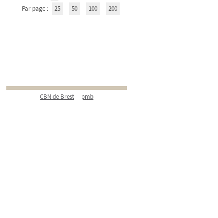
Par page :
25
50
100
200
CBN de Brest
pmb