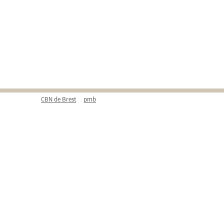
CBN de Brest
pmb