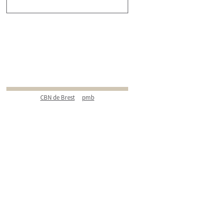
CBN de Brest
pmb