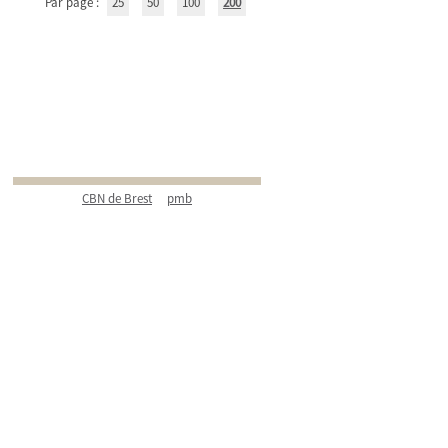
Par page :
25
50
100
200
CBN de Brest
pmb