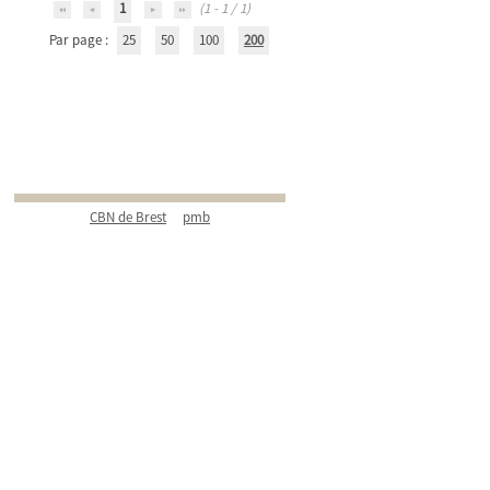
1
(1 - 1 / 1)
Par page :
25
50
100
200
CBN de Brest
pmb