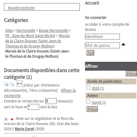
Accueil
Nouvelle recherche
Se connecter
Catégories
accéder à votre compte de
lecteur
Sites
>
Normandie
>
Basse-Normandie
>
FR - Baie du Mont Saint-Michel
>
Marais
de la Claire-Douves (Saint-Jean-le-
Thomas et de Dragey-Rothon)
Marais de la Claire-Douves (Saint-Jean-
le-Thomas et de Dragey-Rothon)
Affiner
Documents disponibles dans cette
catégorie (
1
)
Année de publication
trié(s) par
(Pertinence
2020
[1]
décroissant(e), Titre croissant(e))
Affiner la
recherche
Auteur
Etendre la recherche sur
niveau(x)
Goret
[1]
vers le haut et
vers le bas
Note sur la végétation et la flore du
marais de la Claire-Douves (50). Etat des lieux
2019
/
Marie Goret
(2020)