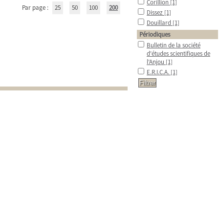
Corillion
[1]
Par page :
25
50
100
200
Dissez
[1]
Douillard
[1]
Périodiques
Bulletin de la société
d'études scientifiques de
l'Anjou
[1]
E.R.I.C.A.
[1]