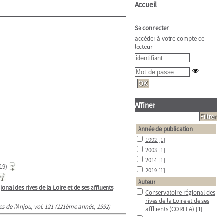
Accueil
Se connecter
accéder à votre compte de
lecteur
Affiner
Année de publication
1992
[1]
2003
[1]
2014
[1]
19)
2019
[1]
Auteur
onal des rives de la Loire et de ses affluents
Conservatoire régional des
rives de la Loire et de ses
ues de l'Anjou, vol. 121 (121ème année, 1992)
affluents (CORELA)
[1]