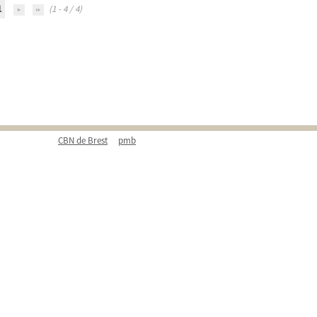
1
(1 - 4 / 4)
CBN de Brest
pmb