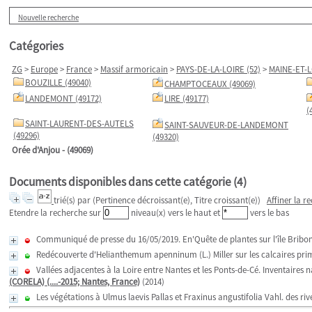
Nouvelle recherche
Catégories
ZG
>
Europe
>
France
>
Massif armoricain
>
PAYS-DE-LA-LOIRE (52)
>
MAINE-ET-L
BOUZILLE (49040)
CHAMPTOCEAUX (49069)
LANDEMONT (49172)
LIRE (49177)
(
SAINT-LAURENT-DES-AUTELS
SAINT-SAUVEUR-DE-LANDEMONT
(49296)
(49320)
Orée d'Anjou - (49069)
Documents disponibles dans cette catégorie (
4
)
trié(s) par
(Pertinence décroissant(e), Titre croissant(e))
Affiner la r
Etendre la recherche sur
niveau(x) vers le haut et
vers le bas
Communiqué de presse du 16/05/2019. En'Quête de plantes sur l'île Bribo
Redécouverte d'Helianthemum apenninum (L.) Miller sur les calcaires prima
Vallées adjacentes à la Loire entre Nantes et les Ponts-de-Cé. Inventaires n
(CORELA) (....-2015; Nantes, France)
(2014)
Les végétations à Ulmus laevis Pallas et Fraxinus angustifolia Vahl. des riv