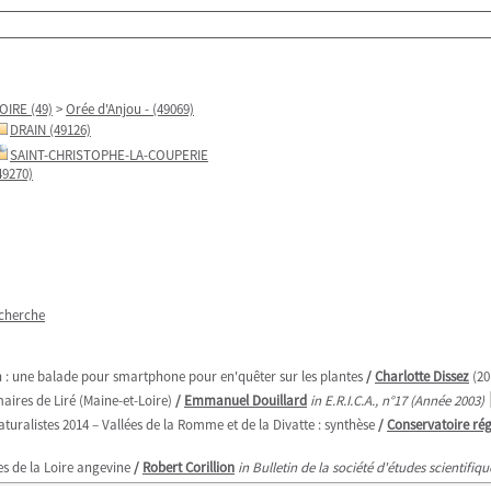
OIRE (49)
>
Orée d'Anjou - (49069)
DRAIN (49126)
SAINT-CHRISTOPHE-LA-COUPERIE
49270)
echerche
n : une balade pour smartphone pour en'quêter sur les plantes
/
Charlotte Dissez
(20
ires de Liré (Maine-et-Loire)
/
Emmanuel Douillard
in E.R.I.C.A., n°17 (Année 2003)
aturalistes 2014 – Vallées de la Romme et de la Divatte : synthèse
/
Conservatoire régi
es de la Loire angevine
/
Robert Corillion
in Bulletin de la société d'études scientifiq