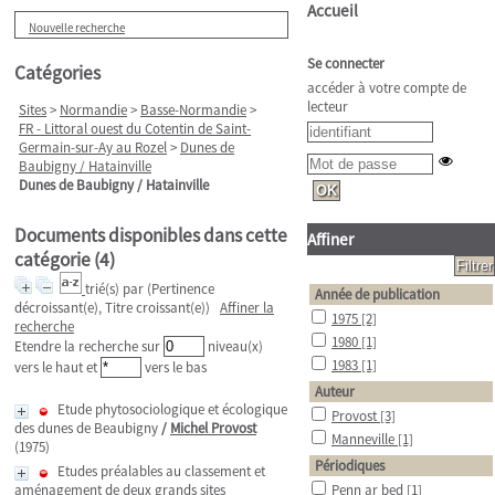
Accueil
Nouvelle recherche
Se connecter
Catégories
accéder à votre compte de
lecteur
Sites
>
Normandie
>
Basse-Normandie
>
FR - Littoral ouest du Cotentin de Saint-
Germain-sur-Ay au Rozel
>
Dunes de
Baubigny / Hatainville
Dunes de Baubigny / Hatainville
Documents disponibles dans cette
Affiner
catégorie (
4
)
trié(s) par
(Pertinence
Année de publication
décroissant(e), Titre croissant(e))
Affiner la
1975
[2]
recherche
1980
[1]
Etendre la recherche sur
niveau(x)
1983
[1]
vers le haut et
vers le bas
Auteur
Etude phytosociologique et écologique
Provost
[3]
des dunes de Beaubigny
/
Michel Provost
Manneville
[1]
(1975)
Périodiques
Etudes préalables au classement et
aménagement de deux grands sites
Penn ar bed
[1]