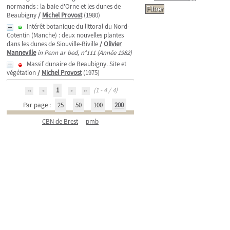
normands : la baie d'Orne et les dunes de
Beaubigny
/
Michel Provost
(1980)
Intérêt botanique du littoral du Nord-
Cotentin (Manche) : deux nouvelles plantes
dans les dunes de Siouville-Biville
/
Olivier
Manneville
in Penn ar bed, n°111 (Année 1982)
Massif dunaire de Beaubigny. Site et
végétation
/
Michel Provost
(1975)
1
(1 - 4 / 4)
Par page :
25
50
100
200
CBN de Brest
pmb