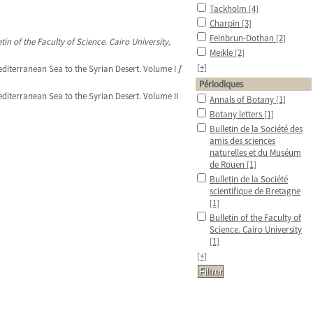
Tackholm
[4]
Charpin
[3]
Feinbrun-Dothan
[2]
etin of the Faculty of Science. Cairo University,
Meikle
[2]
[+]
diterranean Sea to the Syrian Desert. Volume I
/
Périodiques
diterranean Sea to the Syrian Desert. Volume II
Annals of Botany
[1]
Botany letters
[1]
Bulletin de la Société des
amis des sciences
naturelles et du Muséum
de Rouen
[1]
Bulletin de la Société
scientifique de Bretagne
[1]
Bulletin of the Faculty of
Science. Cairo University
[1]
[+]