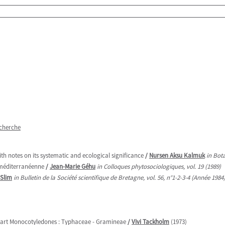
echerche
h notes on its systematic and ecological significance
/
Nursen Aksu Kalmuk
in Bota
 méditerranéenne
/
Jean-Marie Géhu
in Colloques phytosociologiques, vol. 19 (1989)
Slim
in Bulletin de la Société scientifique de Bretagne, vol. 56, n°1-2-3-4 (Année 1984
part Monocotyledones : Typhaceae - Gramineae
/
Vivi Tackholm
(1973)