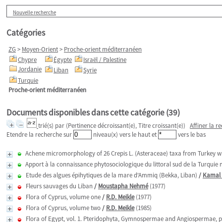
Nouvelle recherche
Catégories
ZG
>
Moyen-Orient
>
Proche-orient méditerranéen
Chypre
Égypte
Israël / Palestine
Jordanie
Liban
Syrie
Turquie
Proche-orient méditerranéen
Documents disponibles dans cette catégorie (
39
)
trié(s) par
(Pertinence décroissant(e), Titre croissant(e))
Affiner la r
Etendre la recherche sur
niveau(x) vers le haut et
vers le bas
Achene micromorphology of 26 Crepis L. (Asteraceae) taxa from Turkey wit
Apport à la connaissance phytosociologique du littoral sud de la Turquie
Etude des algues épihytiques de la mare d'Ammiq (Bekka, Liban)
/
Kamal 
Fleurs sauvages du Liban
/
Moustapha Nehmé
(1977)
Flora of Cyprus, volume one
/
R.D. Meikle
(1977)
Flora of Cyprus, volume two
/
R.D. Meikle
(1985)
Flora of Egypt, vol. 1. Pteridophyta, Gymnospermae and Angiospermae, 