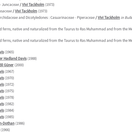
 - Juncaceae
/
Vivi Tackholm
(1973)
Musaceae
/
Vivi Tackholm
(1973)
Orchidaceae and Dicotyledones : Casuarinaceae - Piperaceae
/
Vivi Tackholm
in Bull
 and ferns, native and naturalized from the Taurus to Ras Muhammad and from the Me
 and ferns, native and naturalized from the Taurus to Ras Muhammad and from the Me
vis
(1965)
er Hadland Davis
(1988)
dil Güner
(2000)
vis
(1967)
vis
(1970)
vis
(1972)
vis
(1975)
vis
(1978)
vis
(1982)
vis
(1984)
vis
(1985)
n-Dothan
(1986)
(1966)