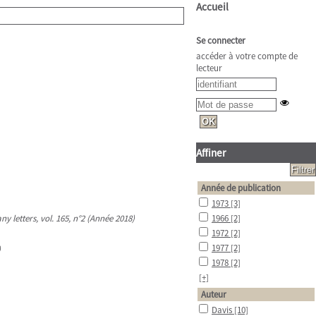
Accueil
Se connecter
accéder à votre compte de
lecteur
Affiner
Année de publication
1973
[3]
ny letters, vol. 165, n°2 (Année 2018)
1966
[2]
1972
[2]
1977
[2]
)
1978
[2]
[+]
Auteur
Davis
[10]