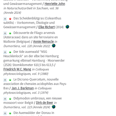
und Gewässermanagement
/
Henriette John
in Naturschutzarbeit in Sachsen, vol. 56
(Année 2014)
Das Scheidenblütgras (Coleanthus
subtilis) – Vorkommen, Ökologie und
Gewässermanagement
/
Elke Richert
(2014)
Découverte de Filago arvensis
(Asteraceae) dans un site ferroviaire en
Wallonie (Belgique)
/
Annie Remacle
in
Dumortiera, vol. 120 (Année 2022)
Der tide auenwald "NSG
Heucklenlock" an der elbe bei Hamburg
gemarkung elbinsel Hamburg - Moorwerder
(2526) Stomkilometer 610,5 bis 613,5
/
Friedrich W.C. Mang
in Colloques
phytosociologiques, vol. 9 (1980)
Le Dicrano-Quercetum, nouvelle
association de chenaies acidophiles aux Pays-
Bas
/
Jan J. Barkman
in Colloques
phytosociologiques, vol. 3 (1974)
Didymodon umbrosus, een nieuwe
mossoort voor België
/
Dirk de Beer
in
Dumortiera, vol. 123 (Année 2024)
Die Auenwälder der Donau in