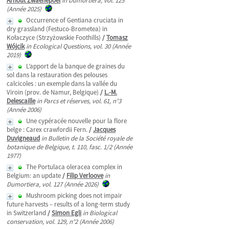
Arnout Zwaenepoel
in Dumortiera, vol. 125
(Année 2025)
Occurrence of Gentiana cruciata in
dry grassland (Festuco-Brometea) in
Kołaczyce (Strzyżowskie Foothills)
/
Tomasz
Wójcik
in Ecological Questions, vol. 30 (Année
2019)
L’apport de la banque de graines du
sol dans la restauration des pelouses
calcicoles : un exemple dans la vallée du
Viroin (prov. de Namur, Belgique)
/
L.-M.
Delescaille
in Parcs et réserves, vol. 61, n°3
(Année 2006)
Une cypéracée nouvelle pour la flore
belge : Carex crawfordii Fern.
/
Jacques
Duvigneaud
in Bulletin de la Société royale de
botanique de Belgique, t. 110, fasc. 1/2 (Année
1977)
The Portulaca oleracea complex in
Belgium: an update
/
Filip Verloove
in
Dumortiera, vol. 127 (Année 2026)
Mushroom picking does not impair
future harvests – results of a long-term study
in Switzerland
/
Simon Egli
in Biological
conservation, vol. 129, n°2 (Année 2006)