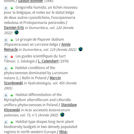
voisins
/
Gaston Bonnier
(1990)
Gregorella humida, un lichen nouveau
pour la Belgique, et notes sur le statut belge
de deux autres cyanolichens, Fuscopannaria
nebulosa et Protopannaria pezizoides
/
Damien Ertz
in Dumortiera, vol. 120 (Année
2022)
Le groupe de Papaver dubium
(Papaveraceae) en Lorraine belge
/
Annie
Remacle
in Dumortiera, vol. 119 (Année 2021)
Les guides scientifiques du Sart
Tilman. 1. Géologie
/
L. Calembert
(1974)
Habitat conditions of the
phytocoenoses dominated by Luronium
natans (L.) Rafin in Poland
/
Marcin
Szankowski
in Hydrobiologia, vol. 455 (Année
2001)
Habitat differentiation of the
Myriophyllum alterniflorum and Littorella
uniflora phytocoenoses in Poland
/
Stanislaw
Klosowski
in Acta societatis botanicorum
poloniae, vol. 73, n°1 (Année 2002)
Habitat type shapes long-term plant
biodiversity budgets in two densely populated
regions in north-western Europe
/
Nina-