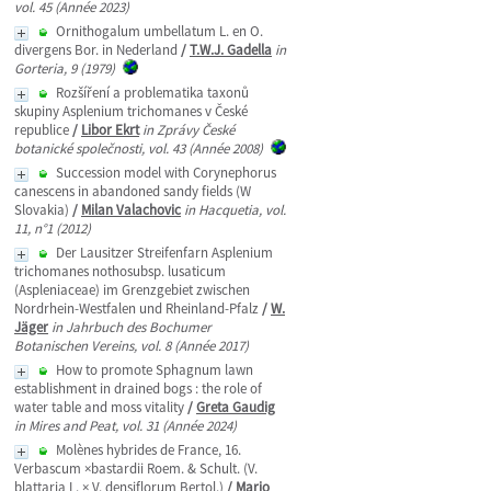
vol. 45 (Année 2023)
Ornithogalum umbellatum L. en O.
divergens Bor. in Nederland
/
T.W.J. Gadella
in
Gorteria, 9 (1979)
Rozšíření a problematika taxonů
skupiny Asplenium trichomanes v České
republice
/
Libor Ekrt
in Zprávy České
botanické společnosti, vol. 43 (Année 2008)
Succession model with Corynephorus
canescens in abandoned sandy fields (W
Slovakia)
/
Milan Valachovic
in Hacquetia, vol.
11, n°1 (2012)
Der Lausitzer Streifenfarn Asplenium
trichomanes nothosubsp. lusaticum
(Aspleniaceae) im Grenzgebiet zwischen
Nordrhein-Westfalen und Rheinland-Pfalz
/
W.
Jäger
in Jahrbuch des Bochumer
Botanischen Vereins, vol. 8 (Année 2017)
How to promote Sphagnum lawn
establishment in drained bogs : the role of
water table and moss vitality
/
Greta Gaudig
in Mires and Peat, vol. 31 (Année 2024)
Molènes hybrides de France, 16.
Verbascum ×bastardii Roem. & Schult. (V.
blattaria L. × V. densiflorum Bertol.)
/
Mario