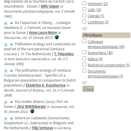
dégradation de la tourbière du Cachot (Jura
Verloove
[12]
neuchâtelois - Suisse)
/
Willy Geiger
in
Lüth
[10]
Documents phytosociologiques, vol. 5 (Année
Celinski
[5]
1981)
Lambinon
[5]
De l'aquarium à l'étang… Ludwigia
×kentiana E. J. Clement, un nouveau taxon
[+]
pour la Suisse
/
Anne-Laure Maire
in
Périodiques
Saussurea, vol. 47 (Année 2017)
Colloques
Pollination ecology and constraints on
phytosociologiques
[65]
seed set of the rare perennial Gentiana
Dumortiera
[40]
cruciata L. in The Netherlands
/
T. Petanidou
in Acta botanica neerlandica, vol. 44, n°1
Adoxa
[6]
(Année 1995)
Biological conservation
[5]
The pollination ecology of Gentiana
Documents
cruciata (Gentianaceae) - Specifics of a
phytosociologiques
[5]
Bulgarian population in comparison to Dutch
[+]
populations
/
Ekaterina K. Kozuharova
in
Nordic Journal of Botany, vol. 23, n°3 (Année
2008)
Puccinellia distans (Jacq.) Parl. en
Suisse
/
Jürg Röthlisberger
in Saussurea, vol.
91 (Année 2011)
American cudweeds (Gamochaeta;
Gnaphalium s.l., Asteraceae) in Belgium and
the Netherlands
/
Filip Verloove
in Gorteria,