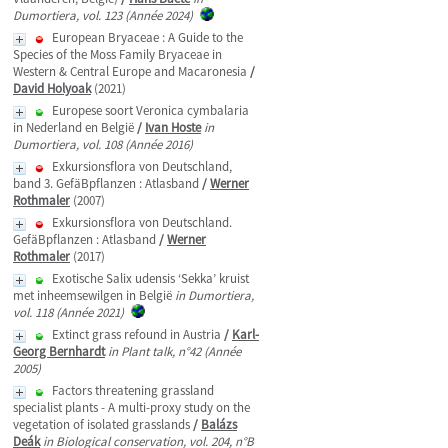
Dumortiera, vol. 123 (Année 2024)
European Bryaceae : A Guide to the
Species of the Moss Family Bryaceae in
Western & Central Europe and Macaronesia
/
David Holyoak
(2021)
Europese soort Veronica cymbalaria
in Nederland en België
/
Ivan Hoste
in
Dumortiera, vol. 108 (Année 2016)
Exkursionsflora von Deutschland,
band 3. GefäBpflanzen : Atlasband
/
Werner
Rothmaler
(2007)
Exkursionsflora von Deutschland.
GefäBpflanzen : Atlasband
/
Werner
Rothmaler
(2017)
Exotische Salix udensis ‘Sekka’ kruist
met inheemsewilgen in België
in Dumortiera,
vol. 118 (Année 2021)
Extinct grass refound in Austria
/
Karl-
Georg Bernhardt
in Plant talk, n°42 (Année
2005)
Factors threatening grassland
specialist plants - A multi-proxy study on the
vegetation of isolated grasslands
/
Balázs
Deák
in Biological conservation, vol. 204, n°B