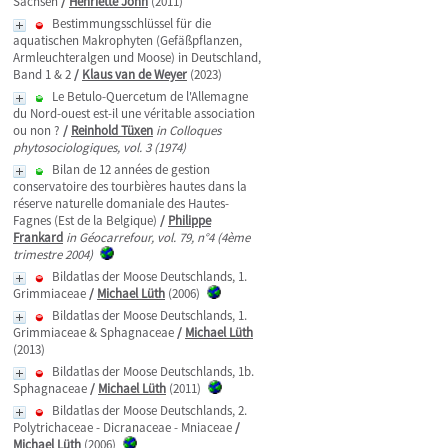
Sachsen
/
Henriette John
(2011)
Bestimmungsschlüssel für die
aquatischen Makrophyten (Gefäßpflanzen,
Armleuchteralgen und Moose) in Deutschland,
Band 1 & 2
/
Klaus van de Weyer
(2023)
Le Betulo-Quercetum de l'Allemagne
du Nord-ouest est-il une véritable association
ou non ?
/
Reinhold Tüxen
in Colloques
phytosociologiques, vol. 3 (1974)
Bilan de 12 années de gestion
conservatoire des tourbières hautes dans la
réserve naturelle domaniale des Hautes-
Fagnes (Est de la Belgique)
/
Philippe
Frankard
in Géocarrefour, vol. 79, n°4 (4ème
trimestre 2004)
Bildatlas der Moose Deutschlands, 1.
Grimmiaceae
/
Michael Lüth
(2006)
Bildatlas der Moose Deutschlands, 1.
Grimmiaceae & Sphagnaceae
/
Michael Lüth
(2013)
Bildatlas der Moose Deutschlands, 1b.
Sphagnaceae
/
Michael Lüth
(2011)
Bildatlas der Moose Deutschlands, 2.
Polytrichaceae - Dicranaceae - Mniaceae
/
Michael Lüth
(2006)