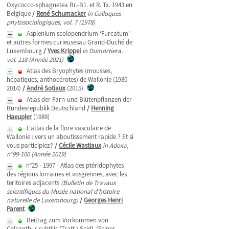
Oxycocco-sphagnetea Br.-B1. et R. Tx. 1943 en
Belgique
/
René Schumacker
in Colloques
phytosociologiques, vol. 7 (1978)
Asplenium scolopendrium ‘Furcatum’
et autres formes curieusesau Grand-Duché de
Luxembourg
/
Yves Krippel
in Dumortiera,
vol. 118 (Année 2021)
Atlas des Bryophytes (mousses,
hépatiques, anthocérotes) de Wallonie (1980-
2014)
/
André Sotiaux
(2015)
Atlas der Farn-und Blütenpflanzen der
Bundesrepublik Deutschland
/
Henning
Haeupler
(1989)
L'atlas de la flore vasculaire de
Wallonie : vers un aboutissement rapide ? Et si
vous participiez?
/
Cécile Wastiaux
in Adoxa,
n°99-100 (Année 2019)
n°25 - 1997 - Atlas des ptéridophytes
des régions lorraines et vosgiennes, avec les
teritoires adjacents
(Bulletin de Travaux
scientifiques du Musée national d'histoire
naturelle de Luxembourg)
/
Georges Henri
Parent
Beitrag zum Vorkommen von
Coleanthus subtilis (Tratt.) Seidl. (Feines