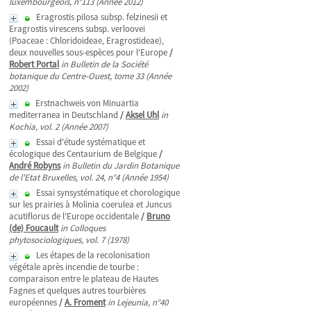
luxembourgeois, n°113 (Année 2012)
Eragrostis pilosa subsp. felzinesii et
Eragrostis virescens subsp. verloovei
(Poaceae : Chloridoideae, Eragrostideae),
deux nouvelles sous-espèces pour l'Europe
/
Robert Portal
in Bulletin de la Société
botanique du Centre-Ouest, tome 33 (Année
2002)
Erstnachweis von Minuartia
mediterranea in Deutschland
/
Aksel Uhl
in
Kochia, vol. 2 (Année 2007)
Essai d'étude systématique et
écologique des Centaurium de Belgique
/
André Robyns
in Bulletin du Jardin Botanique
de l'Etat Bruxelles, vol. 24, n°4 (Année 1954)
Essai synsystématique et chorologique
sur les prairies à Molinia coerulea et Juncus
acutiflorus de l'Europe occidentale
/
Bruno
(de) Foucault
in Colloques
phytosociologiques, vol. 7 (1978)
Les étapes de la recolonisation
végétale après incendie de tourbe :
comparaison entre le plateau de Hautes
Fagnes et quelques autres tourbières
européennes
/
A. Froment
in Lejeunia, n°40