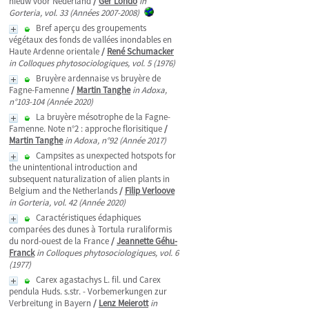
nieuw voor Nederland
/
Ger Londo
in
Gorteria, vol. 33 (Années 2007-2008)
Bref aperçu des groupements
végétaux des fonds de vallées inondables en
Haute Ardenne orientale
/
René Schumacker
in Colloques phytosociologiques, vol. 5 (1976)
Bruyère ardennaise vs bruyère de
Fagne-Famenne
/
Martin Tanghe
in Adoxa,
n°103-104 (Année 2020)
La bruyère mésotrophe de la Fagne-
Famenne. Note n°2 : approche florisitique
/
Martin Tanghe
in Adoxa, n°92 (Année 2017)
Campsites as unexpected hotspots for
the unintentional introduction and
subsequent naturalization of alien plants in
Belgium and the Netherlands
/
Filip Verloove
in Gorteria, vol. 42 (Année 2020)
Caractéristiques édaphiques
comparées des dunes à Tortula ruraliformis
du nord-ouest de la France
/
Jeannette Géhu-
Franck
in Colloques phytosociologiques, vol. 6
(1977)
Carex agastachys L. fil. und Carex
pendula Huds. s.str. - Vorbemerkungen zur
Verbreitung in Bayern
/
Lenz Meierott
in