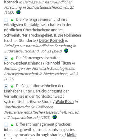
Korneck
in Beiträge zur naturkundlichen
Forschung in Südwestdeutschland, vol. 21
(1962)
Die Pfeifengraswiesen und ihre
wichtigsten Kontaktgesellschaften in der
nördlichen Oberrheinebene und im
Schweinfurter Trockengebiet, II. Die Molinieten
feuchter Standorte
/
Dieter Korneck
in
Beiträge zur naturkundlichen Forschung in
Südwestdeutschland, vol. 21 (1962)
Die Pflanzengesellschaften
Nordwestdeutschlands
/
Reinhold Tüxen
in
Mitteilungen der Floristisch-Soziologischen
Arbeitsgemeinschaft in Niedersachsen, vol. 3
(1937)
Die Vegetationseinheiten der
Linthebene unter Berücksichtigung der
Verhältnisse in der Nordostschweiz :
systematisch-kritische Studie
/
Walo Koch
in
Yahrbuches der St. Gallischen
Naturwissenschaftlichen Gesselschaft, vol. 61,
n°2 (separatabdruck) (1926)
Different management practices
influence growth of small plants in species-
rich hay meadows through shading
/
Meike