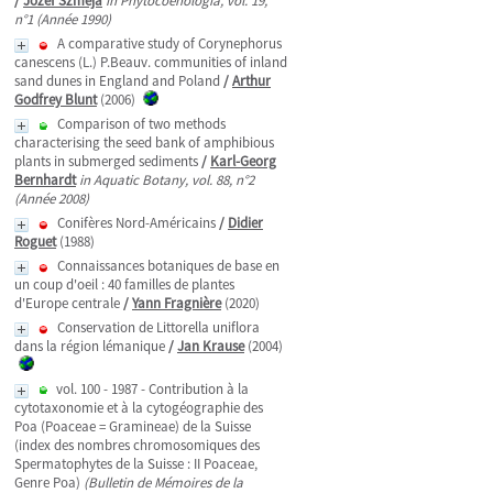
/
Jozef Szmeja
in Phytocoenologia, vol. 19,
n°1 (Année 1990)
A comparative study of Corynephorus
canescens (L.) P.Beauv. communities of inland
sand dunes in England and Poland
/
Arthur
Godfrey Blunt
(2006)
Comparison of two methods
characterising the seed bank of amphibious
plants in submerged sediments
/
Karl-Georg
Bernhardt
in Aquatic Botany, vol. 88, n°2
(Année 2008)
Conifères Nord-Américains
/
Didier
Roguet
(1988)
Connaissances botaniques de base en
un coup d'oeil : 40 familles de plantes
d'Europe centrale
/
Yann Fragnière
(2020)
Conservation de Littorella uniflora
dans la région lémanique
/
Jan Krause
(2004)
vol. 100 - 1987 - Contribution à la
cytotaxonomie et à la cytogéographie des
Poa (Poaceae = Gramineae) de la Suisse
(index des nombres chromosomiques des
Spermatophytes de la Suisse : II Poaceae,
Genre Poa)
(Bulletin de Mémoires de la