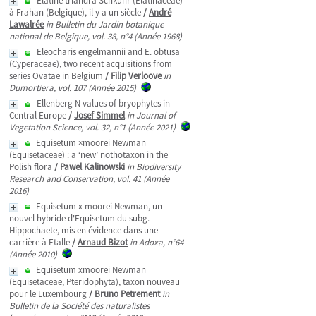
Elatine triandra Schkuhr (Elatinaceae)
à Frahan (Belgique), il y a un siècle
/
André
Lawalrée
in Bulletin du Jardin botanique
national de Belgique, vol. 38, n°4 (Année 1968)
Eleocharis engelmannii and E. obtusa
(Cyperaceae), two recent acquisitions from
series Ovatae in Belgium
/
Filip Verloove
in
Dumortiera, vol. 107 (Année 2015)
Ellenberg N values of bryophytes in
Central Europe
/
Josef Simmel
in Journal of
Vegetation Science, vol. 32, n°1 (Année 2021)
Equisetum ×moorei Newman
(Equisetaceae) : a ‘new’ nothotaxon in the
Polish flora
/
Pawel Kalinowski
in Biodiversity
Research and Conservation, vol. 41 (Année
2016)
Equisetum x moorei Newman, un
nouvel hybride d'Equisetum du subg.
Hippochaete, mis en évidence dans une
carrière à Etalle
/
Arnaud Bizot
in Adoxa, n°64
(Année 2010)
Equisetum xmoorei Newman
(Equisetaceae, Pteridophyta), taxon nouveau
pour le Luxembourg
/
Bruno Petrement
in
Bulletin de la Société des naturalistes