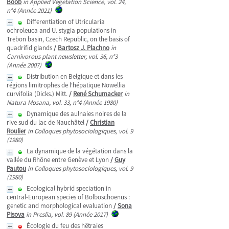
Boob
in Applied Vegetation Science, vol. 24,
n°4 (Année 2021)
Differentiation of Utricularia
ochroleuca and U. stygia populations in
Trebon basin, Czech Republic, on the basis of
quadrifid glands
/
Bartosz J. Plachno
in
Carnivorous plant newsletter, vol. 36, n°3
(Année 2007)
Distribution en Belgique et dans les
régions limitrophes de l'hépatique Nowellia
curvifolia (Dicks.) Mitt.
/
René Schumacker
in
Natura Mosana, vol. 33, n°4 (Année 1980)
Dynamique des aulnaies noires de la
rive sud du lac de Nauchâtel
/
Christian
Roulier
in Colloques phytosociologiques, vol. 9
(1980)
La dynamique de la végétation dans la
vallée du Rhône entre Genève et Lyon
/
Guy
Pautou
in Colloques phytosociologiques, vol. 9
(1980)
Ecological hybrid speciation in
central-European species of Bolboschoenus :
genetic and morphological evaluation
/
Sona
Pisova
in Preslia, vol. 89 (Année 2017)
Écologie du feu des hêtraies