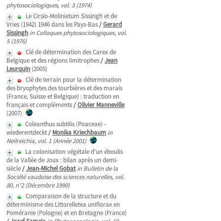
phytosociologiques, vol. 3 (1974)
Le Cirsio-Molinietum Sissingh et de
Vries (1942) 1946 dans les Pays-Bas
/
Gerard
Sissingh
in Colloques phytosociologiques, vol.
5 (1976)
Clé de détermination des Carex de
Belgique et des régions limitrophes
/
Jean
Leurquin
(2005)
Clé de terrain pour la détermination
des bryophytes des tourbières et des marais
(France, Suisse et Belgique) : traduction en
français et compléments
/
Olivier Manneville
(2007)
Coleanthus subtilis (Poaceae) -
wiederentdeckt
/
Monika Kriechbaum
in
Neilreichia, vol. 1 (Année 2001)
La colonisation végétale d'un éboulis
de la Vallée de Joux : bilan après un demi-
siècle
/
Jean-Michel Gobat
in Bulletin de la
Société vaudoise des sciences naturelles, vol.
80, n°2 (Décembre 1990)
Comparaison de la structure et du
déterminisme des Littorelletea uniflorae en
Poméranie (Pologne) et en Bretagne (France)