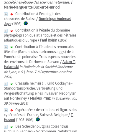
Société helvétique des sciences naturelles)
/
Marie-Margueritte Duckert-Henriod
Contribution à l'écologie des
characées de Suisse
/
Dominique Auderset
Joye
(1993)
Contribution à l'étude du domaine
phytogéographique atlantique et des hêtraies
atlantiques d'Europe
/
Paul Roisin
(1967)
Contribution à l'étude des renoncules
tête d'or (Ranunculus auricomus aggr.) de la
Poméranie polonaise. Trois espèces nouvelles
des environs de Darlowo et Slawno
/
Adam T.
Halamski
in Bulletin de la Société linnéenne
de Lyon, t. 93, fasc. 7-8 (septembre-octobre
2024)
Crassula helmsii (T. Kirk) Cockayne -
Standortansprüche, Verbreitung und
Vergesellschaftung eines invasiven Neophyten
auf Norderney
/
Markus Prinz
in Tuexenia, vol.
39 (Année 2019)
Cypéracées : descriptions et figures des
cypéracées de France, Suisse & Belgique
/
T.
Husnot
(1905-1906)
Das Scheidenblütgras Coleanthus
subtilis in Sachsen – Vorkommen, Gefährdung