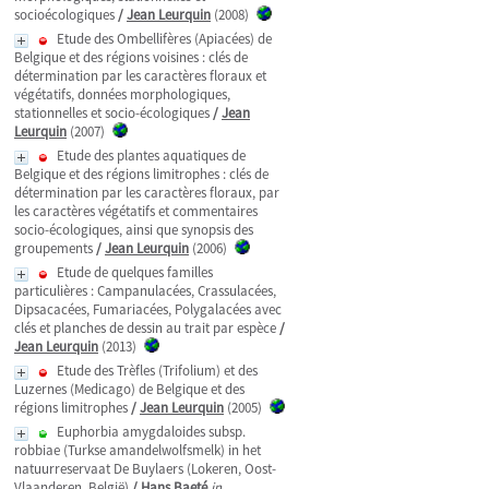
socioécologiques
/
Jean Leurquin
(2008)
Etude des Ombellifères (Apiacées) de
Belgique et des régions voisines : clés de
détermination par les caractères floraux et
végétatifs, données morphologiques,
stationnelles et socio-écologiques
/
Jean
Leurquin
(2007)
Etude des plantes aquatiques de
Belgique et des régions limitrophes : clés de
détermination par les caractères floraux, par
les caractères végétatifs et commentaires
socio-écologiques, ainsi que synopsis des
groupements
/
Jean Leurquin
(2006)
Etude de quelques familles
particulières : Campanulacées, Crassulacées,
Dipsacacées, Fumariacées, Polygalacées avec
clés et planches de dessin au trait par espèce
/
Jean Leurquin
(2013)
Etude des Trèfles (Trifolium) et des
Luzernes (Medicago) de Belgique et des
régions limitrophes
/
Jean Leurquin
(2005)
Euphorbia amygdaloides subsp.
robbiae (Turkse amandelwolfsmelk) in het
natuurreservaat De Buylaers (Lokeren, Oost-
Vlaanderen, België)
/
Hans Baeté
in