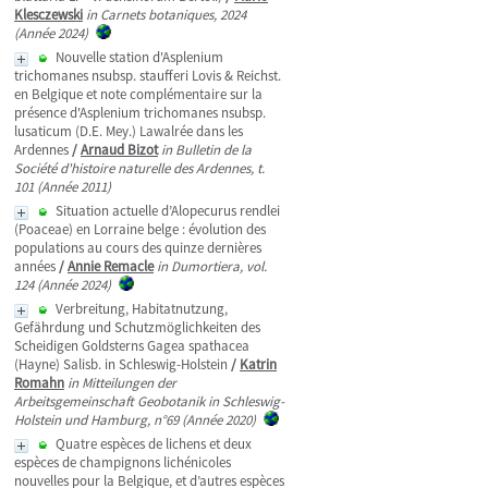
Klesczewski
in Carnets botaniques, 2024
(Année 2024)
Nouvelle station d'Asplenium
trichomanes nsubsp. staufferi Lovis & Reichst.
en Belgique et note complémentaire sur la
présence d'Asplenium trichomanes nsubsp.
lusaticum (D.E. Mey.) Lawalrée dans les
Ardennes
/
Arnaud Bizot
in Bulletin de la
Société d'histoire naturelle des Ardennes, t.
101 (Année 2011)
Situation actuelle d’Alopecurus rendlei
(Poaceae) en Lorraine belge : évolution des
populations au cours des quinze dernières
années
/
Annie Remacle
in Dumortiera, vol.
124 (Année 2024)
Verbreitung, Habitatnutzung,
Gefährdung und Schutzmöglichkeiten des
Scheidigen Goldsterns Gagea spathacea
(Hayne) Salisb. in Schleswig-Holstein
/
Katrin
Romahn
in Mitteilungen der
Arbeitsgemeinschaft Geobotanik in Schleswig-
Holstein und Hamburg, n°69 (Année 2020)
Quatre espèces de lichens et deux
espèces de champignons lichénicoles
nouvelles pour la Belgique, et d’autres espèces