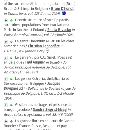
of the rare moss Atrichum angustatum (Brid.)
Bruch & Schimp. in Belgium
/
Bram D'hondt
in Dumortiera, vol. 123 (Année 2024)
Genetic structure of rare Epipactis
atrorubens populations from two National
Parks in Northeast Poland
/
Emilia Brzosko
in
Polish Botanical Journal, vol. 22 (Année 2006)
Le genre Limonium Miller sur les côtes
armoricaines
/
Christian Lahondère
in
E.R.I.C.A., n°8 (Année 1996)
Le genre Vulpia C.C. Gmel. (Poaceae)
en Belgique
/
Paul Auquier
in Bulletin du
Jardin botanique national de Belgique, vol.
47, n°1/2 (Année 1977)
Les genres Cetraria, Umbilicaria et
Stereocaulon en Belgique
/
Jacques
Duvigneaud
in Bulletin de la Société royale de
botanique de Belgique, t. 76, fasc. 1/2 (Année
1944)
Gestion des herbages et présence du
séneçon jacobée
/
Sandra Siegrist-Maag
in
Revue suisse d'agriculture, vol. 35, n°5 (2006)
La grande flore en couleurs de Gaston
Bonnier : France, Suisse, Belgique et pays