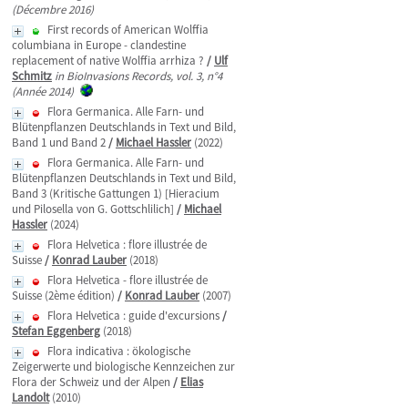
(Décembre 2016)
First records of American Wolffia
columbiana in Europe - clandestine
replacement of native Wolffia arrhiza ?
/
Ulf
Schmitz
in BioInvasions Records, vol. 3, n°4
(Année 2014)
Flora Germanica. Alle Farn- und
Blütenpflanzen Deutschlands in Text und Bild,
Band 1 und Band 2
/
Michael Hassler
(2022)
Flora Germanica. Alle Farn- und
Blütenpflanzen Deutschlands in Text und Bild,
Band 3 (Kritische Gattungen 1) [Hieracium
und Pilosella von G. Gottschlilich]
/
Michael
Hassler
(2024)
Flora Helvetica : flore illustrée de
Suisse
/
Konrad Lauber
(2018)
Flora Helvetica - flore illustrée de
Suisse (2ème édition)
/
Konrad Lauber
(2007)
Flora Helvetica : guide d'excursions
/
Stefan Eggenberg
(2018)
Flora indicativa : ökologische
Zeigerwerte und biologische Kennzeichen zur
Flora der Schweiz und der Alpen
/
Elias
Landolt
(2010)