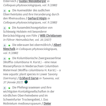
Osterreich
/
Gustav Wendelberger
in
Colloques phytosociologiques, vol. 9 (1980)
Die Auenwälder des sudlichen
Oberrheintales und ihre Veranderung durch
den Rheinausbau
/
Gerhard Hügin
in
Colloques phytosociologiques, vol. 9 (1980)
Die Aussendeichsvegetation von
Schleswig-Holstein mit besonderer
Berücksichtigung von Föhr
/
Willi Christiansen
in Föhrer Heimatbücher, vol. 16 (1927)
Die ederauen bei obermöllrich
/
Albert
Nieschalk
in Colloques phytosociologiques,
vol. 9 (1980)
Die Kolumbianische Zwergwasserlinse
(Wolffia columbiana H. Karst.) – eine neue
Wasserpflanze in Niedersachsen Columbian
Watermeal (Wolffia columbiana H. Karst.) – a
new aquatic plant species in Lower Saxony
(Germany)
/
Eckhard Garve
in Tuexenia, vol.
37 (Année 2017)
Die Pfeifengraswiesen und ihre
wichtigsten Kontaktgesellschaften in der
nördlichen Oberrheinebene und im
Schweinfurter Trockengebiet, I. Das
Molinietum medioeuropaeum
/
Dieter