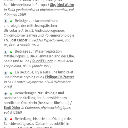
Scheidenbreitras) in Europa
/
Siegfried Woike
in Folia geobotanica et phytotaxonomica, vol.
4 (Année 1969)
Beiträge zur taxonomie und
chorologie der mitteleuropäischen
Utricularia-Arten, 2. Androsporogenese,
Chromosomenzahlen und Pollenmorphologie
/
S. Jost Casper
in Feddes Repertorium, vol.
86, fasc. 4 (Année 1975)
Beiträge zur Wiesenvegetation
Mitteleuropas, 1. Die Auenwiesen and der Elbe,
Saale und Mulde
/
Rudolf Hundt
in Nova acta
Leopoldina, n°135 (Année 1958)
En Belgique, il y a aussi une histoire et
une richesse bryologique
/
Philippe De Zuttere
in La Garance Voyageuse, n°108 (Décembre
2014)
Bemerkungen zur Okologie und
soziolischen Stellung der Auenwälder am
nordlichen Oberrhein (hessische Rheinaue)
/
Emil Dister
in Colloques phytosociologiques,
vol. 9 (1980)
Besiedlungshistorie und Ökologie des
Scheidenblütgrases (Coleanthus subtilis) in