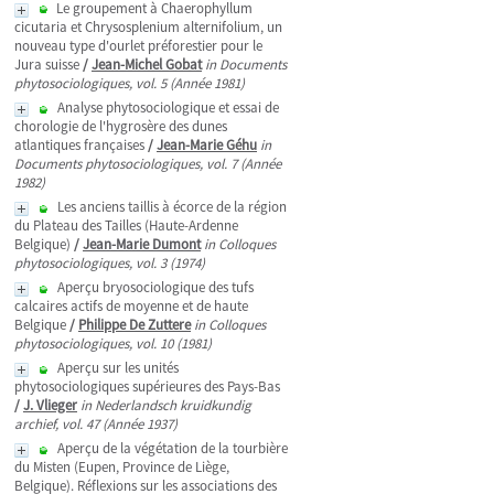
Le groupement à Chaerophyllum
cicutaria et Chrysosplenium alternifolium, un
nouveau type d'ourlet préforestier pour le
Jura suisse
/
Jean-Michel Gobat
in Documents
phytosociologiques, vol. 5 (Année 1981)
Analyse phytosociologique et essai de
chorologie de l'hygrosère des dunes
atlantiques françaises
/
Jean-Marie Géhu
in
Documents phytosociologiques, vol. 7 (Année
1982)
Les anciens taillis à écorce de la région
du Plateau des Tailles (Haute-Ardenne
Belgique)
/
Jean-Marie Dumont
in Colloques
phytosociologiques, vol. 3 (1974)
Aperçu bryosociologique des tufs
calcaires actifs de moyenne et de haute
Belgique
/
Philippe De Zuttere
in Colloques
phytosociologiques, vol. 10 (1981)
Aperçu sur les unités
phytosociologiques supérieures des Pays-Bas
/
J. Vlieger
in Nederlandsch kruidkundig
archief, vol. 47 (Année 1937)
Aperçu de la végétation de la tourbière
du Misten (Eupen, Province de Liège,
Belgique). Réflexions sur les associations des