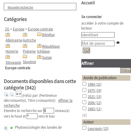
Accueil
Nouvelle recherche
Se connecter
Catégories
accéder à votre compte de
lecteur
ZG
>
Europe
>
Europe centrale
Bénélux
Allemagne
Autriche
République
Hongrie
Pologne
tchèque
Suisse
Slovénie
Slovaquie
Affiner
Europe centrale
Année de publication
Documents disponibles dans cette
1984
[22]
catégorie (
342
)
1975
[19]
trié(s) par
(Pertinence
2021
[15]
décroissant(e), Titre croissant(e))
Affiner la
2006
[12]
recherche
1983
[11]
Etendre la recherche sur
niveau(x)
[+]
vers le haut et
vers le bas
Auteur
Phytosociologie des landes de
Leurquin
[13]