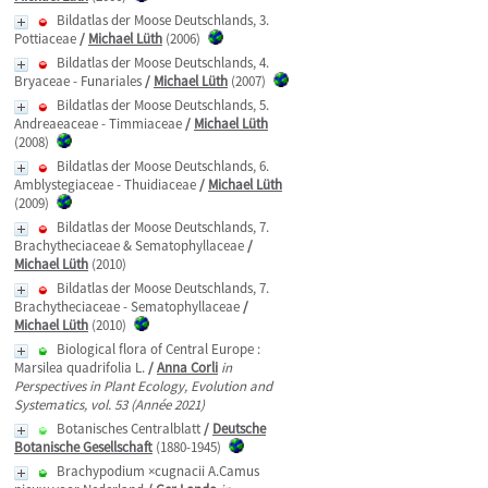
Bildatlas der Moose Deutschlands, 3.
Pottiaceae
/
Michael Lüth
(2006)
Bildatlas der Moose Deutschlands, 4.
Bryaceae - Funariales
/
Michael Lüth
(2007)
Bildatlas der Moose Deutschlands, 5.
Andreaeaceae - Timmiaceae
/
Michael Lüth
(2008)
Bildatlas der Moose Deutschlands, 6.
Amblystegiaceae - Thuidiaceae
/
Michael Lüth
(2009)
Bildatlas der Moose Deutschlands, 7.
Brachytheciaceae & Sematophyllaceae
/
Michael Lüth
(2010)
Bildatlas der Moose Deutschlands, 7.
Brachytheciaceae - Sematophyllaceae
/
Michael Lüth
(2010)
Biological flora of Central Europe :
Marsilea quadrifolia L.
/
Anna Corli
in
Perspectives in Plant Ecology, Evolution and
Systematics, vol. 53 (Année 2021)
Botanisches Centralblatt
/
Deutsche
Botanische Gesellschaft
(1880-1945)
Brachypodium ×cugnacii A.Camus