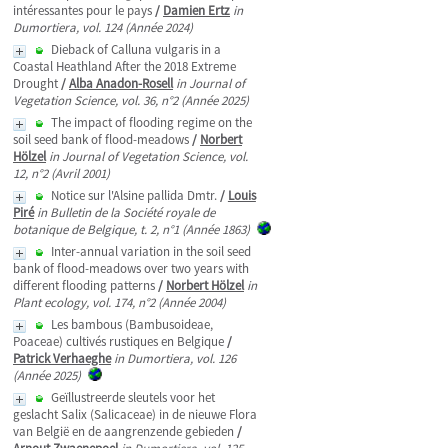
intéressantes pour le pays
/
Damien Ertz
in
Dumortiera, vol. 124 (Année 2024)
Dieback of Calluna vulgaris in a
Coastal Heathland After the 2018 Extreme
Drought
/
Alba Anadon-Rosell
in Journal of
Vegetation Science, vol. 36, n°2 (Année 2025)
The impact of flooding regime on the
soil seed bank of flood-meadows
/
Norbert
Hölzel
in Journal of Vegetation Science, vol.
12, n°2 (Avril 2001)
Notice sur l'Alsine pallida Dmtr.
/
Louis
Piré
in Bulletin de la Société royale de
botanique de Belgique, t. 2, n°1 (Année 1863)
Inter-annual variation in the soil seed
bank of flood-meadows over two years with
different flooding patterns
/
Norbert Hölzel
in
Plant ecology, vol. 174, n°2 (Année 2004)
Les bambous (Bambusoideae,
Poaceae) cultivés rustiques en Belgique
/
Patrick Verhaeghe
in Dumortiera, vol. 126
(Année 2025)
Geïllustreerde sleutels voor het
geslacht Salix (Salicaceae) in de nieuwe Flora
van België en de aangrenzende gebieden
/