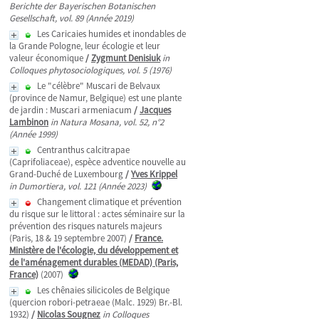
Berichte der Bayerischen Botanischen
Gesellschaft, vol. 89 (Année 2019)
Les Caricaies humides et inondables de
la Grande Pologne, leur écologie et leur
valeur économique
/
Zygmunt Denisiuk
in
Colloques phytosociologiques, vol. 5 (1976)
Le "célèbre" Muscari de Belvaux
(province de Namur, Belgique) est une plante
de jardin : Muscari armeniacum
/
Jacques
Lambinon
in Natura Mosana, vol. 52, n°2
(Année 1999)
Centranthus calcitrapae
(Caprifoliaceae), espèce adventice nouvelle au
Grand-Duché de Luxembourg
/
Yves Krippel
in Dumortiera, vol. 121 (Année 2023)
Changement climatique et prévention
du risque sur le littoral : actes séminaire sur la
prévention des risques naturels majeurs
(Paris, 18 & 19 septembre 2007)
/
France.
Ministère de l'écologie, du développement et
de l'aménagement durables (MEDAD) (Paris,
France)
(2007)
Les chênaies silicicoles de Belgique
(quercion robori-petraeae (Malc. 1929) Br.-Bl.
1932)
/
Nicolas Sougnez
in Colloques