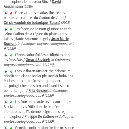
limitrophes : le nouveau Binz
/
David
Aeschimann
(1989)
Flore vaudoise : atlas illustré des
plantes vasculaires du Canton de Vaud
/
Cercle vaudois de botanique (Suisse)
(2023)
Les forêts de l'Alnion glutinosae et de
l'Alno-Padion de la région du plateau des
tailles (Haute Ardenne belge)
/
Jean-Marie
Dumont
in Colloques phytosociologiques, vol.
9 (1980)
Fôrets caducifoliées acidiphiles dans
les Pays-Bas
/
Gerard Sissingh
in Colloques
phytosociologiques, vol. 3 (1974)
Fossile floren aus der rheinebene im
nördlichen elsa (pliozän-pleistozän-holozän) -
Mit besonderer berücksichtigung der
karpologischen fossilien und faunistischen
bemerkungen
/
Fritz Geissert
in Colloques
phytosociologiques, vol. 9 (1980)
Les fourres a saules (salix aurita L. et
S. x Multinervis Döll) dans les vallées
inondables de l'Ardenne belge et des régions
limitrophes
/
Philippe De Zuttere
in Colloques
phytosociologiques, vol. 9 (1980)
Genetic confirmation for the presence