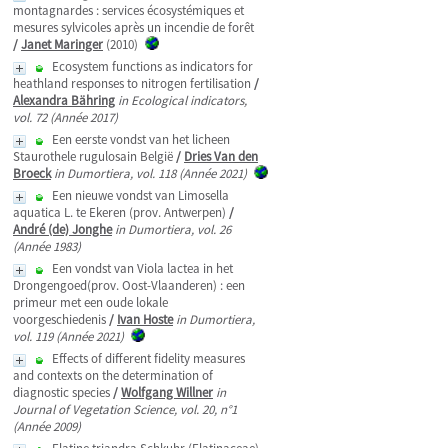
montagnardes : services écosystémiques et
mesures sylvicoles après un incendie de forêt
/
Janet Maringer
(2010)
Ecosystem functions as indicators for
heathland responses to nitrogen fertilisation
/
Alexandra Bähring
in Ecological indicators,
vol. 72 (Année 2017)
Een eerste vondst van het licheen
Staurothele rugulosain België
/
Dries Van den
Broeck
in Dumortiera, vol. 118 (Année 2021)
Een nieuwe vondst van Limosella
aquatica L. te Ekeren (prov. Antwerpen)
/
André (de) Jonghe
in Dumortiera, vol. 26
(Année 1983)
Een vondst van Viola lactea in het
Drongengoed(prov. Oost-Vlaanderen) : een
primeur met een oude lokale
voorgeschiedenis
/
Ivan Hoste
in Dumortiera,
vol. 119 (Année 2021)
Effects of different fidelity measures
and contexts on the determination of
diagnostic species
/
Wolfgang Willner
in
Journal of Vegetation Science, vol. 20, n°1
(Année 2009)