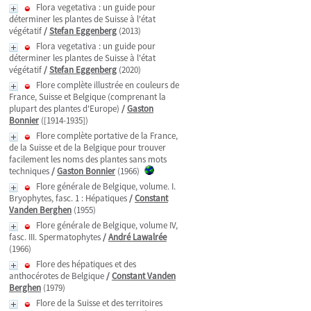
Flora vegetativa : un guide pour
déterminer les plantes de Suisse à l'état
végétatif
/
Stefan Eggenberg
(2013)
Flora vegetativa : un guide pour
déterminer les plantes de Suisse à l'état
végétatif
/
Stefan Eggenberg
(2020)
Flore complète illustrée en couleurs de
France, Suisse et Belgique (comprenant la
plupart des plantes d'Europe)
/
Gaston
Bonnier
([1914-1935])
Flore complète portative de la France,
de la Suisse et de la Belgique pour trouver
facilement les noms des plantes sans mots
techniques
/
Gaston Bonnier
(1966)
Flore générale de Belgique, volume. I.
Bryophytes, fasc. 1 : Hépatiques
/
Constant
Vanden Berghen
(1955)
Flore générale de Belgique, volume IV,
fasc. III. Spermatophytes
/
André Lawalrée
(1966)
Flore des hépatiques et des
anthocérotes de Belgique
/
Constant Vanden
Berghen
(1979)
Flore de la Suisse et des territoires