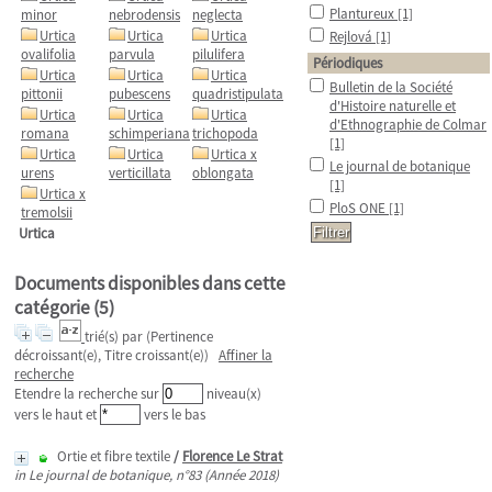
Plantureux
[1]
minor
nebrodensis
neglecta
Urtica
Urtica
Urtica
Rejlová
[1]
ovalifolia
parvula
pilulifera
Périodiques
Urtica
Urtica
Urtica
Bulletin de la Société
pittonii
pubescens
quadristipulata
d'Histoire naturelle et
Urtica
Urtica
Urtica
d'Ethnographie de Colmar
romana
schimperiana
trichopoda
[1]
Urtica
Urtica
Urtica x
Le journal de botanique
urens
verticillata
oblongata
[1]
Urtica x
PloS ONE
[1]
tremolsii
Urtica
Documents disponibles dans cette
catégorie (
5
)
trié(s) par
(Pertinence
décroissant(e), Titre croissant(e))
Affiner la
recherche
Etendre la recherche sur
niveau(x)
vers le haut et
vers le bas
Ortie et fibre textile
/
Florence Le Strat
in Le journal de botanique, n°83 (Année 2018)