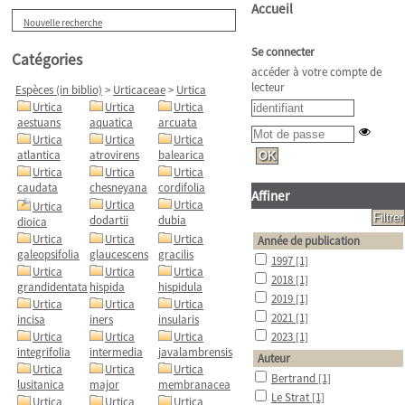
Accueil
Nouvelle recherche
Se connecter
Catégories
accéder à votre compte de
lecteur
Espèces (in biblio)
>
Urticaceae
>
Urtica
Urtica
Urtica
Urtica
aestuans
aquatica
arcuata
Urtica
Urtica
Urtica
atlantica
atrovirens
balearica
Urtica
Urtica
Urtica
caudata
chesneyana
cordifolia
Affiner
Urtica
Urtica
Urtica
dodartii
dubia
dioica
Urtica
Urtica
Urtica
Année de publication
galeopsifolia
glaucescens
gracilis
1997
[1]
Urtica
Urtica
Urtica
2018
[1]
grandidentata
hispida
hispidula
2019
[1]
Urtica
Urtica
Urtica
2021
[1]
incisa
iners
insularis
Urtica
Urtica
Urtica
2023
[1]
integrifolia
intermedia
javalambrensis
Auteur
Urtica
Urtica
Urtica
Bertrand
[1]
lusitanica
major
membranacea
Le Strat
[1]
Urtica
Urtica
Urtica