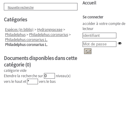
Accueil
Nouvelle recherche
Se connecter
Catégories
accéder à votre compte de
lecteur
Espèces (in biblio)
>
Hydrangeaceae
>
Philadelphus
>
Philadelphus coronarius
>
Philadelphus coronarius L.
Philadelphus coronarius L.
Documents disponibles dans cette
catégorie (
0
)
catégorie vide
Etendre la recherche sur
niveau(x)
vers le haut et
vers le bas