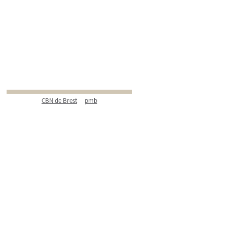
CBN de Brest
pmb