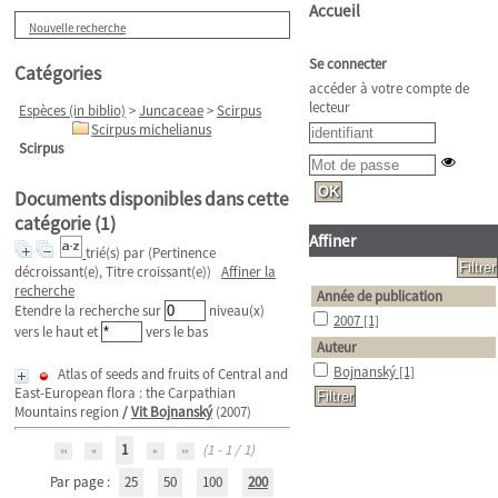
Accueil
Nouvelle recherche
Se connecter
Catégories
accéder à votre compte de
lecteur
Espèces (in biblio)
>
Juncaceae
>
Scirpus
Scirpus michelianus
Scirpus
Documents disponibles dans cette
catégorie (
1
)
Affiner
trié(s) par
(Pertinence
décroissant(e), Titre croissant(e))
Affiner la
recherche
Année de publication
Etendre la recherche sur
niveau(x)
2007
[1]
vers le haut et
vers le bas
Auteur
Bojnanský
[1]
Atlas of seeds and fruits of Central and
East-European flora : the Carpathian
Mountains region
/
Vit Bojnanský
(2007)
1
(1 - 1 / 1)
Par page :
25
50
100
200