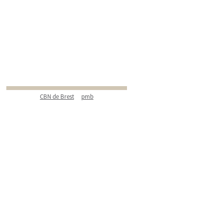
CBN de Brest
pmb