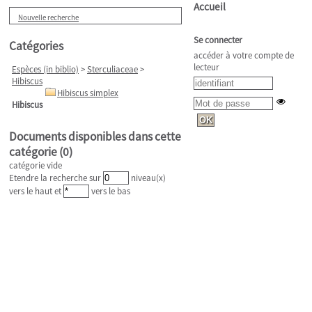
Accueil
Nouvelle recherche
Se connecter
Catégories
accéder à votre compte de
lecteur
Espèces (in biblio)
>
Sterculiaceae
>
Hibiscus
Hibiscus simplex
Hibiscus
Documents disponibles dans cette
catégorie (
0
)
catégorie vide
Etendre la recherche sur
niveau(x)
vers le haut et
vers le bas