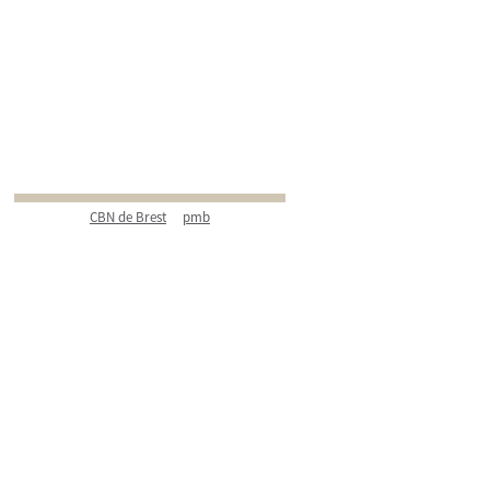
CBN de Brest
pmb