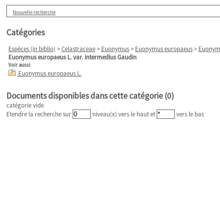
Nouvelle recherche
Catégories
Espèces (in biblio)
>
Celastraceae
>
Euonymus
>
Euonymus europaeus
>
Euonymu
Euonymus europaeus L. var. intermedius Gaudin
Voir aussi
Euonymus europaeus L.
Documents disponibles dans cette catégorie (
0
)
catégorie vide
Etendre la recherche sur
niveau(x) vers le haut et
vers le bas