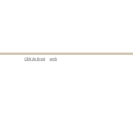
CBN de Brest
pmb