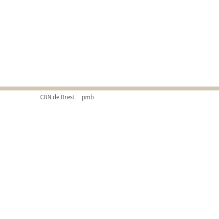
CBN de Brest
pmb