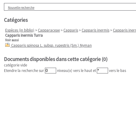
Nouvelle recherche
Catégories
Espèces (in biblio)
>
Capparaceae
>
Capparis
>
Capparis inermis
>
Capparis iner
Capparis inermis Turra
Voir aussi
Capparis spinosa L. subsp. rupestris (Sm.) Nyman
Documents disponibles dans cette catégorie (
0
)
catégorie vide
Etendre la recherche sur
niveau(x) vers le haut et
vers le bas