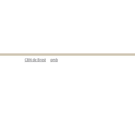
CBN de Brest
pmb