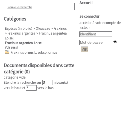
Accueil
Nouvelle recherche
Se connecter
Catégories
accéder à votre compte de
lecteur
Espèces (in biblio)
>
Oleaceae
>
Fraxinus
>
Fraxinus argentea
>
Fraxinus argentea
Loisel.
Fraxinus argentea Loisel.
Voir aussi
Fraxinus ornus L. subsp. ornus
Documents disponibles dans cette
catégorie (
0
)
catégorie vide
Etendre la recherche sur
niveau(x)
vers le haut et
vers le bas