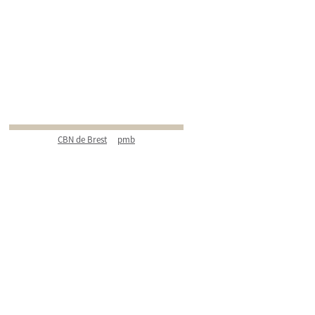
CBN de Brest
pmb